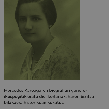
Mercedes Kareagaren biografiari genero-
ikuspegitik oratu dio ikerlariak, haren bizitza
bilakaera historikoan kokatuz