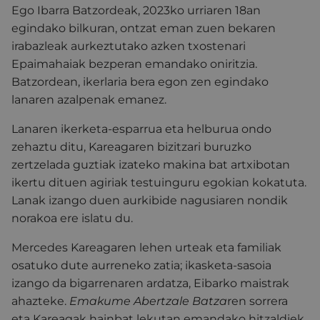
Ego Ibarra Batzordeak, 2023ko urriaren 18an
egindako bilkuran, ontzat eman zuen bekaren
irabazleak aurkeztutako azken txostenari
Epaimahaiak bezperan emandako oniritzia.
Batzordean, ikerlaria bera egon zen egindako
lanaren azalpenak emanez.
Lanaren ikerketa-esparrua eta helburua ondo
zehaztu ditu, Kareagaren bizitzari buruzko
zertzelada guztiak izateko makina bat artxibotan
ikertu dituen agiriak testuinguru egokian kokatuta.
Lanak izango duen aurkibide nagusiaren nondik
norakoa ere islatu du.
Mercedes Kareagaren lehen urteak eta familiak
osatuko dute aurreneko zatia; ikasketa-sasoia
izango da bigarrenaren ardatza, Eibarko maistrak
ahazteke.
Emakume Abertzale Batza
ren sorrera
eta Kareagak hainbat lekutan emandako hitzaldiek