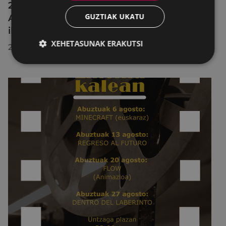
2026ko Delta Cultura Saria jaso du
GUZTIAK UKATU
Armagintzaren Museoak, izandako
ibilbideagatik
XEHETASUNAK ERAKUTSI
2026/07/23