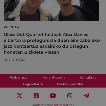
KULTURA
Glass Out Quartet taldeak Alex Davies
eibartarra protagonista duen aire zabaleko
jazz kontzertua eskainiko du ostegun
honetan Bizikleta Plazan
2026/07/14
Web mapa
Irisgarritasuna
Kontaktua
Lege-oharra
Cookien politika
Udalaren sare sozial guztiak