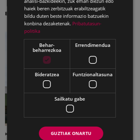
analisi-bazkideekin, zuk eman diezun edo
haiek beren zerbitzuak erabiltzeagatik
BESTE ALBISTE BATZUK
bildu duten beste informazio batzuekin
konbina dezaketenak.
Pribatutasun-
politika
Behar-
Errendimendua
beharrezkoa
Bideratzea
Funtzionaltasuna
Sailkatu gabe
GUZTIAK ONARTU
KULTURA