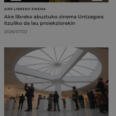
AIRE LIBREKO ZINEMA
Aire libreko abuztuko zinema Untzagara
itzuliko da lau proiekziorekin
2026/07/22