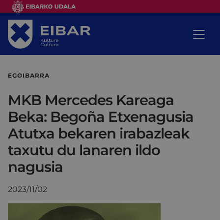
EGOIBARRA
MKB Mercedes Kareaga
Beka: Begoña Etxenagusia
Atutxa bekaren irabazleak
taxutu du lanaren ildo
nagusia
2023/11/02