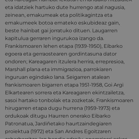
eta idatziek hartuko dute hurrengo atal nagusia,
zeinean, emakumeak eta politikagintza eta
emakumeek botoa emateko eskubideaz gain,
beste hainbat gai jorratuko dituen. Laugarren
kapitulua gerraren ingurukoa izango da.
Frankismoaren lehen etapa (1939-1950), Eibarko
egoera eta gerraostearen gordintasuna dator
ondoren; Kareagaren itzulera herrira, errepresioa,
Marshall plana eta immigrazioa, parrokiaren
inguruan egindako lana. Seigarren atalean
frankismoaren bigarren etapa 1951-1958, Goi Argi
Elkartearen sorrera eta Kareagaren ekintzailetza,
sasoi hartako tonbolak eta zozketak. Frankismoaren
hirugarren etapa dugu hurrena (1959-1973) eta
ordukoak ditugu Haurren onerako Eibarko
Patronatua, Jardiñetako haurtzaindegiaren
proiektua (1972) eta San Andres Egoitzaren