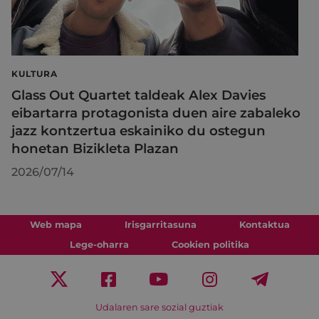
KULTURA
Glass Out Quartet taldeak Alex Davies
eibartarra protagonista duen aire zabaleko
jazz kontzertua eskainiko du ostegun
honetan Bizikleta Plazan
2026/07/14
Web mapa
Irisgarritasuna
Kontaktua
Lege-oharra
Cookien politika
Udalaren sare sozial guztiak