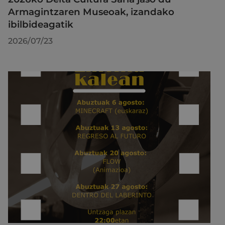
Armagintzaren Museoak, izandako
ibilbideagatik
2026/07/23