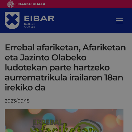
Errebal afariketan, Afariketan
eta Jazinto Olabeko
ludotekan parte hartzeko
aurrematrikula irailaren 18an
irekiko da
2023/09/15