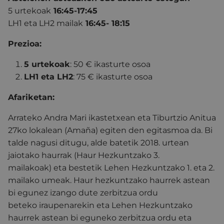
5 urtekoak
16:45-17:45
LH1 eta LH2 mailak
16:45- 18:15
Prezioa:
5 urtekoak
: 50 € ikasturte osoa
LH1 eta LH2
: 75 € ikasturte osoa
Afariketan:
Arrateko Andra Mari ikastetxean eta Tiburtzio Anitua
27ko lokalean (Amaña) egiten den egitasmoa da. Bi
talde nagusi ditugu, alde batetik 2018. urtean
jaiotako haurrak (Haur Hezkuntzako 3.
mailakoak) eta bestetik Lehen Hezkuntzako 1. eta 2.
mailako umeak. Haur hezkuntzako haurrek astean
bi egunez izango dute zerbitzua ordu
beteko iraupenarekin eta Lehen Hezkuntzako
haurrek astean bi eguneko zerbitzua ordu eta