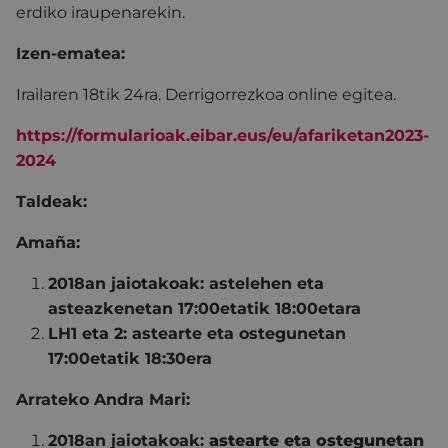
erdiko iraupenarekin.
Izen-ematea:
Irailaren 18tik 24ra. Derrigorrezkoa online egitea.
https://formularioak.eibar.eus/eu/afariketan2023-
2024
Taldeak:
Amaña:
2018an jaiotakoak: astelehen eta
asteazkenetan 17:00etatik 18:00etara
LH1 eta 2: astearte eta ostegunetan
17:00etatik 18:30era
Arrateko Andra Mari:
2018an jaiotakoak:
astearte eta ostegunetan