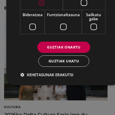
BESTE ALBISTE BATZUK
Bideratzea
Funtzionaltasuna
Sailkatu
gabe
GUZTIAK ONARTU
GUZTIAK UKATU
XEHETASUNAK ERAKUTSI
KULTURA
2026ko Delta Cultura Saria jaso du