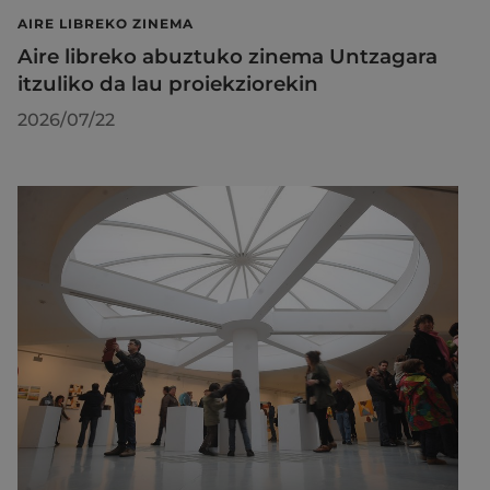
AIRE LIBREKO ZINEMA
Aire libreko abuztuko zinema Untzagara
itzuliko da lau proiekziorekin
2026/07/22