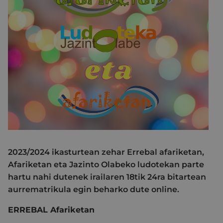
2023/2024 ikasturtean zehar Errebal afariketan,
Afariketan eta Jazinto Olabeko ludotekan parte
hartu nahi dutenek irailaren 18tik 24ra bitartean
aurrematrikula egin beharko dute online.
ERREBAL Afariketan