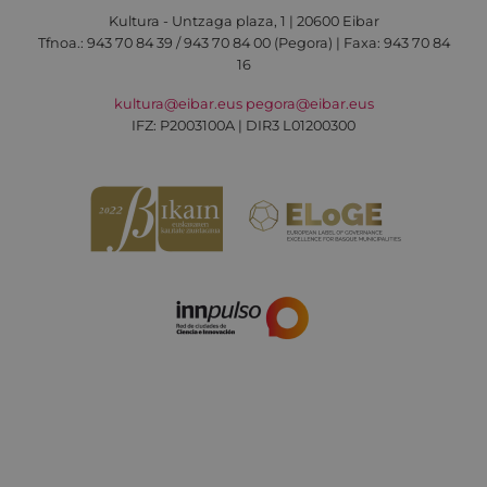
Kultura - Untzaga plaza, 1 | 20600 Eibar
Tfnoa.:
943 70 84 39 / 943 70 84 00 (Pegora)
| Faxa: 943 70 84
16
kultura@eibar.eus
pegora@eibar.eus
IFZ: P2003100A | DIR3 L01200300