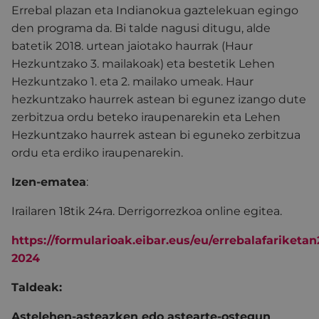
Errebal plazan eta Indianokua gaztelekuan egingo
den programa da. Bi talde nagusi ditugu, alde
batetik 2018. urtean jaiotako haurrak (Haur
Hezkuntzako 3. mailakoak) eta bestetik Lehen
Hezkuntzako 1. eta 2. mailako umeak. Haur
hezkuntzako haurrek astean bi egunez izango dute
zerbitzua ordu beteko iraupenarekin eta Lehen
Hezkuntzako haurrek astean bi eguneko zerbitzua
ordu eta erdiko iraupenarekin.
Izen-ematea
:
Irailaren 18tik 24ra. Derrigorrezkoa online egitea.
https://formularioak.eibar.eus/eu/errebalafariketan
2024
Taldeak:
Astelehen-asteazken edo astearte-ostegun