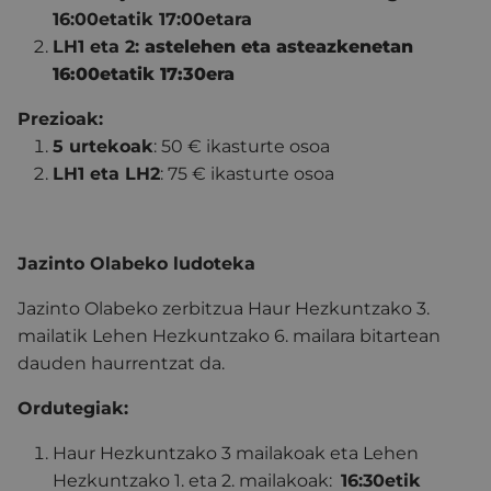
16:00etatik 17:00etara
LH1 eta 2:
astelehen eta asteazkenetan
16:00etatik 17:30era
Prezioak:
5 urtekoak
: 50 € ikasturte osoa
LH1 eta LH2
: 75 € ikasturte osoa
Jazinto Olabeko
ludoteka
Jazinto
Olabeko
zerbitzua Haur Hezkuntzako 3.
mailatik Lehen Hezkuntzako 6. mailara bitartean
dauden haurrentzat da.
Ordutegiak:
Haur Hezkuntzako 3 mailakoak eta Lehen
Hezkuntzako 1. eta 2. mailakoak:
16:30etik