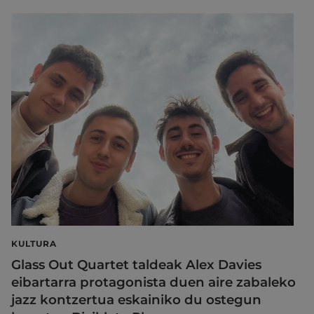
KULTURA
Glass Out Quartet taldeak Alex Davies
eibartarra protagonista duen aire zabaleko
jazz kontzertua eskainiko du ostegun