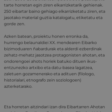
tarte horretan egin ziren elkarrizketarik gehienak.
250 eibartar baino gehiago elkarrizketatu ziren, eta
jasotako material guztia katalogatu, etiketatu eta
gorde zen.
Azken batean, proiektu honen erronka da,
hurrengo belaunaldiei XX. mendearen Eibarko
bizimoduaren ñabardurak eta alderdi ezberdinak
zehatz-mehatz jasotzea protagonisten ahotan, eta
ondorengoei ahots horiek batuko dituen ikus-
entzunezko artxibo eta datu-basea lagatzea,
zaletuen gozamenerako eta adituen (filologo,
historialari, etnografo zein soziologoen)
azterketarako.
Eta horretan aitzindari izan dira Eibartarren Ahotan