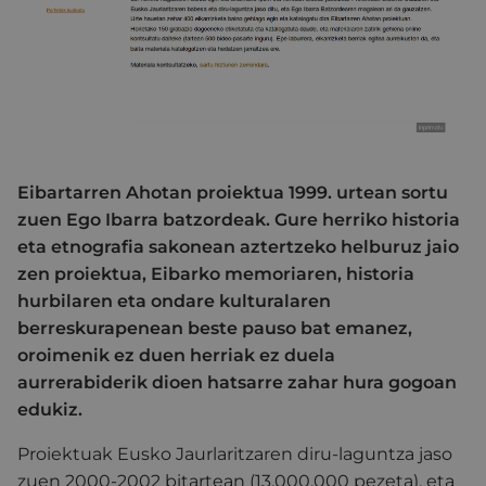
Eibartarren Ahotan proiektua 1999. urtean sortu
zuen Ego Ibarra batzordeak. Gure herriko historia
eta etnografia sakonean aztertzeko helburuz jaio
zen proiektua, Eibarko memoriaren, historia
hurbilaren eta ondare kulturalaren
berreskurapenean beste pauso bat emanez,
oroimenik ez duen herriak ez duela
aurrerabiderik dioen hatsarre zahar hura gogoan
edukiz.
Proiektuak Eusko Jaurlaritzaren diru-laguntza jaso
zuen 2000-2002 bitartean (13.000.000 pezeta), eta