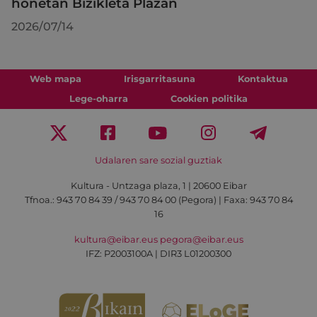
honetan Bizikleta Plazan
2026/07/14
Web mapa
Irisgarritasuna
Kontaktua
Lege-oharra
Cookien politika
Udalaren sare sozial guztiak
Kultura - Untzaga plaza, 1 | 20600 Eibar
Tfnoa.:
943 70 84 39 / 943 70 84 00 (Pegora)
| Faxa: 943 70 84
16
kultura@eibar.eus
pegora@eibar.eus
IFZ: P2003100A | DIR3 L01200300