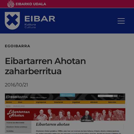
EGOIBARRA
Eibartarren Ahotan
zaharberritua
2016/10/21