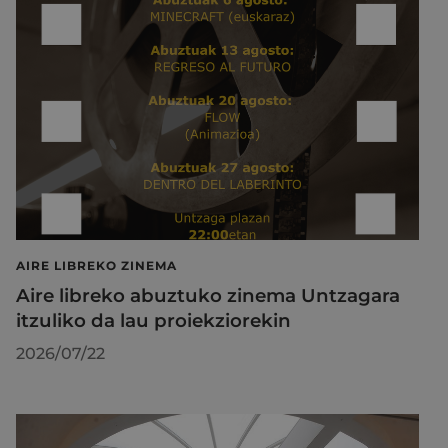
AIRE LIBREKO ZINEMA
Aire libreko abuztuko zinema Untzagara
itzuliko da lau proiekziorekin
2026/07/22