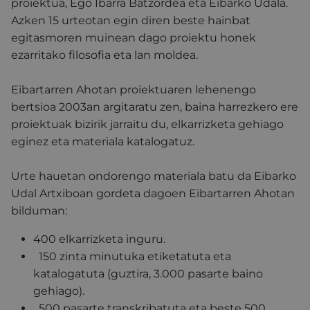
proiektua, Ego Ibarra Batzordea eta Eibarko Udala.
Azken 15 urteotan egin diren beste hainbat
egitasmoren muinean dago proiektu honek
ezarritako filosofia eta lan moldea.
Eibartarren Ahotan proiektuaren lehenengo
bertsioa 2003an argitaratu zen, baina harrezkero ere
proiektuak bizirik jarraitu du, elkarrizketa gehiago
eginez eta materiala katalogatuz.
Urte hauetan ondorengo materiala batu da Eibarko
Udal Artxiboan gordeta dagoen Eibartarren Ahotan
bilduman:
400 elkarrizketa inguru.
150 zinta minutuka etiketatuta eta
katalogatuta (guztira, 3.000 pasarte baino
gehiago).
500 pasarte transkribatuta eta beste 500