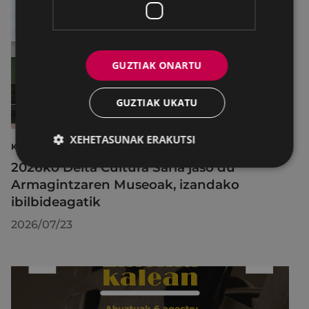
GUZTIAK ONARTU
GUZTIAK UKATU
XEHETASUNAK ERAKUTSI
KULTURA
2026ko Delta Cultura Saria jaso du
Armagintzaren Museoak, izandako
ibilbideagatik
2026/07/23