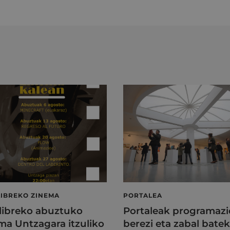
LIBREKO ZINEMA
PORTALEA
 libreko abuztuko
Portaleak programazi
ma Untzagara itzuliko
berezi eta zabal batek