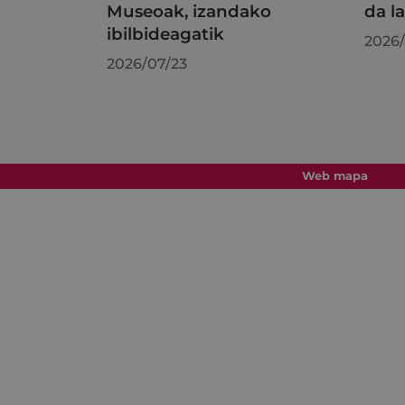
Museoak, izandako
da l
ibilbideagatik
2026/
2026/07/23
Web mapa