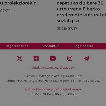
au proiekziorekin
ospatuko du bere 30.
urteurrena Eibarko
07/22
erreferente kultural e
sozial gisa
2026/07/17
Irisgarritasuna
Kontaktua
Lege-oharra
Udalaren sare sozial guztiak
Kultura - Untzaga plaza, 1 | 20600 Eibar
Tfnoa.:
943 70 84 39 / 943 70 84 00 (Pegora)
| Faxa: 943 70 84 16
kultura@eibar.eus
pegora@eibar.eus
IFZ: P2003100A | DIR3 L01200300