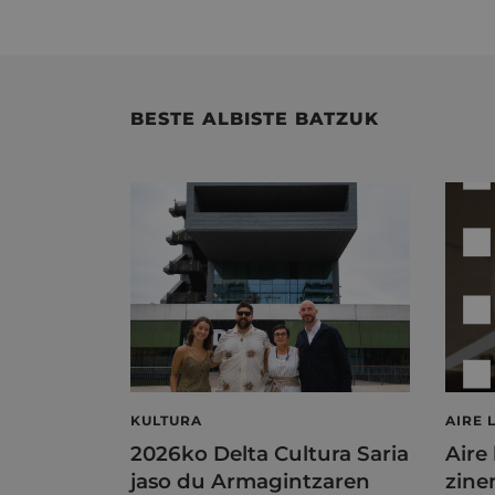
BESTE ALBISTE BATZUK
KULTURA
AIRE 
2026ko Delta Cultura Saria
Aire
jaso du Armagintzaren
zine