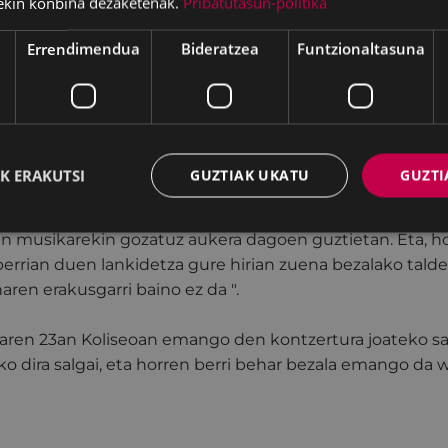
ekin konbina dezaketenak.
Pribatutasun-politika
ola Eibarko alkatea Eibarko taldeari zuzendu zaio, eta ho
Errendimendua
Bideratzea
Funtzionaltasuna
 boleroen erakuslerik handienak zaretela jakinda eta Eibar
ten duzuela jakinda, garrantzitsua iruditu zitzaidan E
honetan parte hartzea". Eta, beraz, "Partida ekonomiko 
aldea laguntzeko proiektu berri honetan, hiru hilabete
askoren belarriak alaitzen jarraituko duena", gaineratu d
K ERAKUTSI
GUZTIAK UKATU
GUZTI
ak adierazi duenez, "Modu honetan, zuen lana, entrega et
n musikarekin gozatuz aukera dagoen guztietan. Eta, ho
errian duen lankidetza gure hirian zuena bezalako talde
ren erakusgarri baino ez da ".
ren 23an Koliseoan emango den kontzertura joateko sa
iko dira salgai, eta horren berri behar bezala emango d