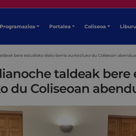
Programazioa
Portalea
Coliseoa
Libur
taldeak bere estudioko disko berria aurkeztuko du Coliseoan abendu
dianoche taldeak bere 
ko du Coliseoan abend