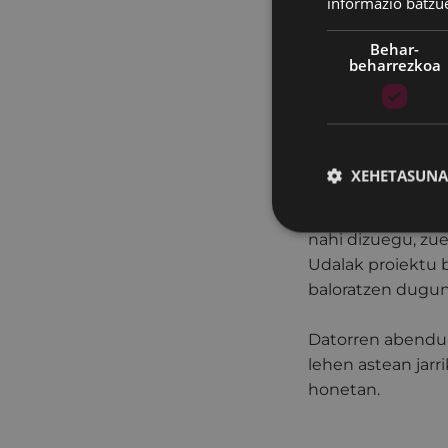
informazio batzu
Bestalde, Jon Ira
Behar-
beharrezkoa
die: "Gure hirian
banderapean erama
proiektu musikal 
Trío Medianoche t
dena, eta gutako 
XEHETASUNA
Era berean, Iraol
nahi dizuegu, zue
Udalak proiektu b
baloratzen duguna
Datorren abendua
lehen astean jarr
honetan.