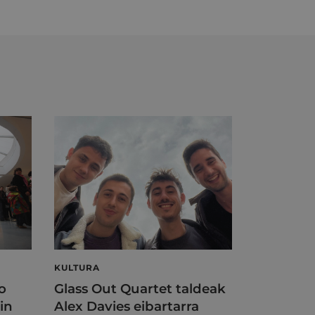
KULTURA
o
Glass Out Quartet taldeak
in
Alex Davies eibartarra