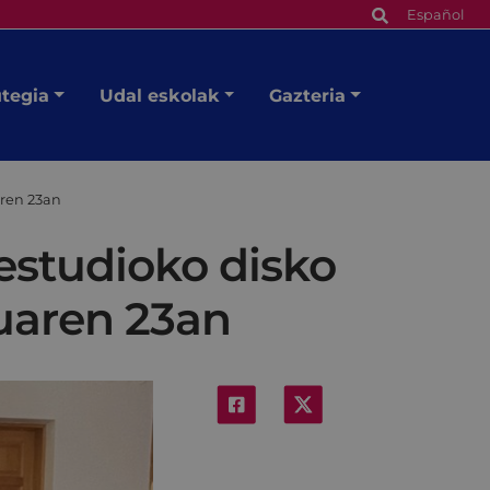
Español
utegia
Udal eskolak
Gazteria
aren 23an
estudioko disko
uaren 23an