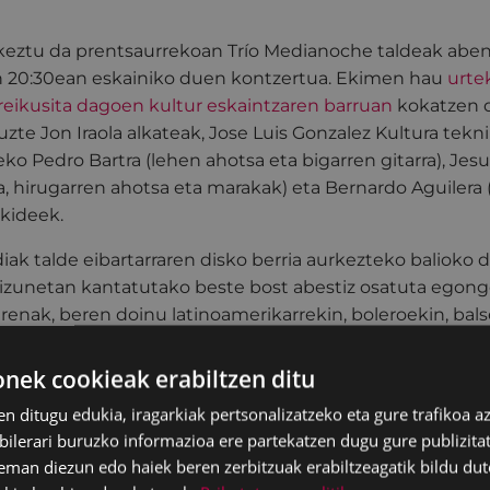
keztu da prentsaurrekoan Trío Medianoche taldeak abe
n 20:30ean eskainiko duen kontzertua. Ekimen hau
urte
reikusita dagoen kultur eskaintzaren barruan
kokatzen d
zte Jon Iraola alkateak, Jose Luis Gonzalez Kultura tekni
o Pedro Bartra (lehen ahotsa eta bigarren gitarra), Jesu
ra, hirugarren ahotsa eta marakak) eta Bernardo Aguilera
 kideek.
ak talde eibartarraren disko berria aurkezteko balioko du
kizunetan kantatutako beste bost abestiz osatuta egong
irenak, beren doinu latinoamerikarrekin, boleroekin, bal
ek cookieak erabiltzen ditu
rabera, "Hirugarren diskoa da, lehenengo biak 2014an e
en ditugu edukia, iragarkiak pertsonalizatzeko eta gure trafikoa a
 berria, Gabonetako oparirik maitagarrienetako bat izan d
lerari buruzko informazioa ere partekatzen dugu gure publizitate
auzoko estudio batean grabatuko da eta Koliseoan berta
eman diezun edo haiek beren zerbitzuak erabiltzeagatik bildu dut
o da salgai gabonetan.