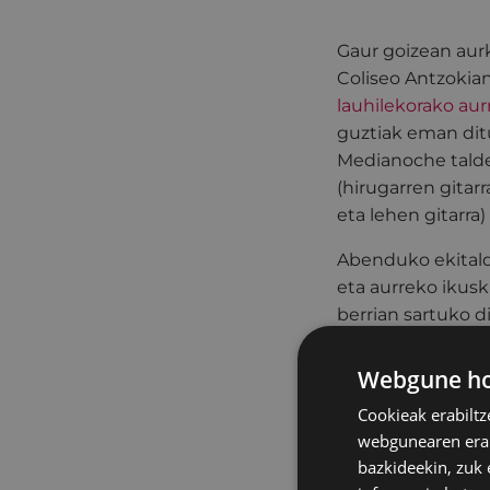
Gaur goizean aur
Coliseo Antzokia
lauhilekorako aur
guztiak eman ditu
Medianoche taldek
(hirugarren gitar
eta lehen gitarra)
Abenduko ekitaldi
eta aurreko ikus
berrian sartuko d
rantxerekin.
Webgune hon
Pedro Bartraren a
Cookieak erabiltz
baitziren". Disko
webgunearen erabi
Eibarko Legarre 
bazkideekin, zuk 
arkupeetan egong