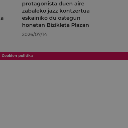
protagonista duen aire
zabaleko jazz kontzertua
ta
eskainiko du ostegun
honetan Bizikleta Plazan
2026/07/14
Cookien politika