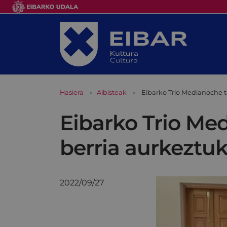
Hasiera
Albisteak
Eibarko Trio Medianoche 
Eibarko Trio Me
berria aurkeztu
2022/09/27