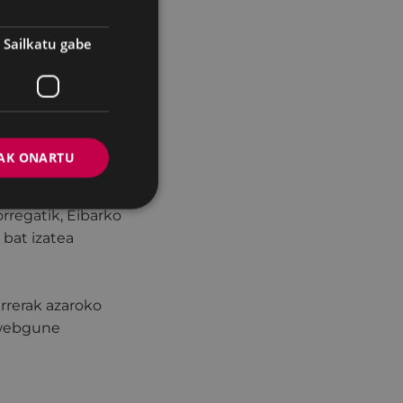
nako hau adierazi
Sailkatu gabe
 beti
ibarko Udalak
bat bideratu dugu
 barru aurkeztuko
u.
AK ONARTU
a lan ona eskertu
rregatik, Eibarko
 bat izatea
rrerak azaroko
a webgune