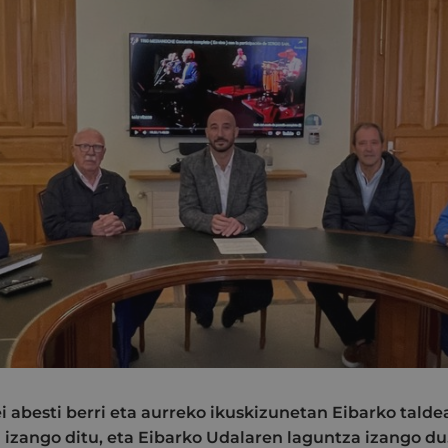
i abesti berri eta aurreko ikuskizunetan Eibarko tald
i izango ditu, eta Eibarko Udalaren laguntza izango du