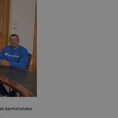
eak kantatutako
.