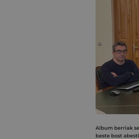
Album berriak se
beste bost abest