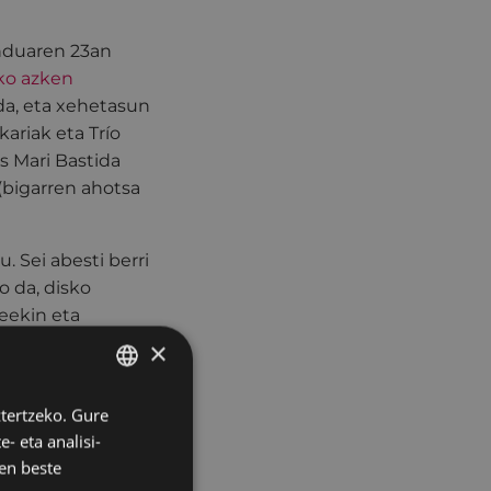
nduaren 23an
ko azken
a, eta xehetasun
kariak eta Trío
s Mari Bastida
 (bigarren ahotsa
. Sei abesti berri
o da, disko
seekin eta
×
ta 2016an grabatu
ztertzeko. Gure
BASQUE
aitekeena,
- eta analisi-
SPANISH
n eta udaletxeko
en beste