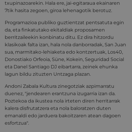
txupinazoarekin. Hala ere, jai-egitaraua ekainaren
7tik hasita zegoen, giroa lehenagotik berotuz.
Programazioa publiko guztientzat pentsatuta egin
da, eta finkatutako ekitaldiak proposamen
berritzaileekin konbinatu ditu. Ez dira hitzordu
klasikoak falta izan, hala nola danborradak, San Juan
sua, marmitako-lehiaketa edo kontzertuak, Los40,
Donostiako Orfeoia, Süne, Kokein, Seguridad Social
eta Danel Santiago DJ eibartarra, zeinek ehunka
lagun bildu zituzten Untzaga plazan.
Andoni Zabala Kultura zinegotziak azpimarratu
duenez, "jendearen erantzuna izugarria izan da.
Poztekoa da ikustea nola irteten diren herritarrak
kalera disfrutatzera eta nola baloratzen duten
emanaldi edo jarduera bakoitzaren atean dagoen
esfortzua".