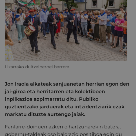
Lizarrako dultzaineroei harrera.
Jon Iraola alkateak sanjuanetan herrian egon den
jai-giroa eta herritarren eta kolektiboen
inplikazioa azpimarratu ditu. Publiko
guztientzako jarduerak eta intzidentziarik ezak
markatu dituzte aurtengo jaiak.
Fanfarre-doinuen azken oihartzunarekin batera,
gobernu-taldeak oso balorazio positiboa egin du