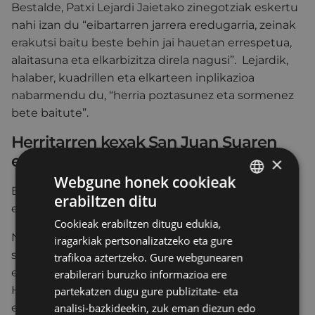
Bestalde, Patxi Lejardi Jaietako zinegotziak eskertu
nahi izan du “eibartarren jarrera eredugarria, zeinak
erakutsi baitu beste behin jai hauetan errespetua,
alaitasuna eta elkarbizitza direla nagusi”. Lejardik,
halaber, kuadrillen eta elkarteen inplikazioa
nabarmendu du, “herria poztasunez eta sormenez
bete baitute”.
Herritarren kexak San Juan Suaren
ekitaldian
×
Webgune honek cookieak
Balorazio positiboa izan arren, kritika batzuk ere
erabiltzen ditu
BASQUE
egin dira.
Cookieak erabiltzen ditugu edukia,
SPANISH
Neledantza” taldearen ikuskizunean (San Juan
iragarkiak pertsonalizatzeko eta gure
suaren gaua) egon ziren pertsona batzuek kritikatu
trafikoa aztertzeko. Gure webgunearen
egin dute emanaldian zehar Jaixak Herrixak
erabilerari buruzko informazioa ere
Herrixandako elkarteak txosnetako musika kendu
partekatzen dugu gure publizitate- eta
analisi-bazkideekin, zuk eman diezun edo
ez izana; Txosnen musikak eragotzi egin zuen