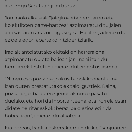
aurtengo San Juan jaiei buruz.
Jon Iraola alkateak "jai-giroa eta herritarren eta
kolektiboen parte-hartzea" azpimarratu ditu jaien
arrakastaren arrazoi nagusi gisa. Halaber, adierazi du
ez dela egon aparteko intzidentziarik.
Iraolak antolatutako ekitaldien harrera ona
azpimarratu du eta balioan jarri nahi izan du
herritarrek festetan adierazi duten entusiasmoa.
“Ni neu oso pozik nago ikusita nolako erantzuna
izan duten prestatutako ekitaldi guztiek. Baina,
pozik nago, batez ere, jendeak ondo pasatu
duelako, eta hori da inportanteena, eta horrela esan
didate herritar askok; beraz, balorazioa ezin da
hobea izan", adierazi du alkateak.
Era berean, Iraolak eskerrak eman dizkie “sanjuanen