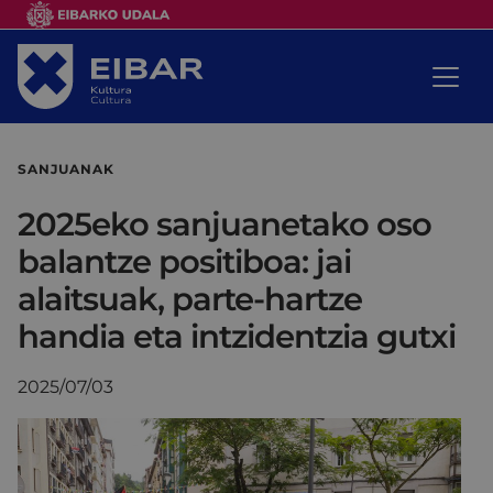
SANJUANAK
2025eko sanjuanetako oso
balantze positiboa: jai
alaitsuak, parte-hartze
handia eta intzidentzia gutxi
2025/07/03