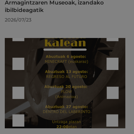
Armagintzaren Museoak, izandako
ibilbideagatik
2026/07/23