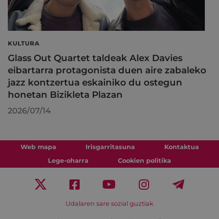
KULTURA
Glass Out Quartet taldeak Alex Davies
eibartarra protagonista duen aire zabaleko
jazz kontzertua eskainiko du ostegun
honetan Bizikleta Plazan
2026/07/14
Web mapa
Irisgarritasuna
Kontaktua
Lege-oharra
Cookien politika
Udalaren sare sozial guztiak