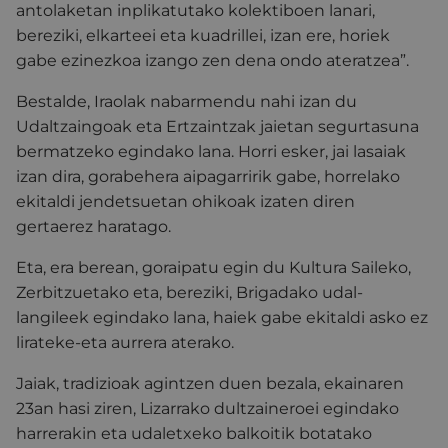
antolaketan inplikatutako kolektiboen lanari,
bereziki, elkarteei eta kuadrillei, izan ere, horiek
gabe ezinezkoa izango zen dena ondo ateratzea”.
Bestalde, Iraolak nabarmendu nahi izan du
Udaltzaingoak eta Ertzaintzak jaietan segurtasuna
bermatzeko egindako lana. Horri esker, jai lasaiak
izan dira, gorabehera aipagarririk gabe, horrelako
ekitaldi jendetsuetan ohikoak izaten diren
gertaerez haratago.
Eta, era berean, goraipatu egin du Kultura Saileko,
Zerbitzuetako eta, bereziki, Brigadako udal-
langileek egindako lana, haiek gabe ekitaldi asko ez
lirateke-eta aurrera aterako.
Jaiak, tradizioak agintzen duen bezala, ekainaren
23an hasi ziren, Lizarrako dultzaineroei egindako
harrerakin eta udaletxeko balkoitik botatako