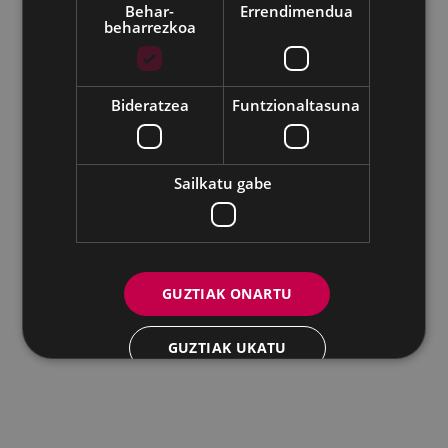
Behar-
Errendimendua
beharrezkoa
Udalaren sare sozial guztiak
Eibarko Andretxea - Isasi kalea, 11 | 20600 Eibar
Andretxea: 943 54 39 38
Berdintasuna: 943 70 84 40
Bideratzea
Funtzionaltasuna
andretxea@eibar.eus
/
berdintasuna@eibar.eus
IFZ: P2003100A | DIR3 L01200300
Sailkatu gabe
GUZTIAK ONARTU
GUZTIAK UKATU
XEHETASUNAK ERAKUTSI