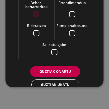
Behar-
Errendimendua
beharrezkoa
Udalaren sare sozial guztiak
Eibarko Andretxea - Isasi kalea, 11 | 20600 Eibar
Andretxea: 943 54 39 38
Berdintasuna: 943 70 84 40
Bideratzea
Funtzionaltasuna
andretxea@eibar.eus
/
berdintasuna@eibar.eus
IFZ: P2003100A | DIR3 L01200300
Sailkatu gabe
GUZTIAK ONARTU
GUZTIAK UKATU
XEHETASUNAK ERAKUTSI