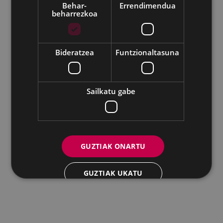
Behar-
Errendimendua
beharrezkoa
Udalaren sare sozial guztiak
Eibarko Andretxea - Isasi kalea, 11 | 20600 Eibar
Andretxea: 943 54 39 38
Berdintasuna: 943 70 84 40
Bideratzea
Funtzionaltasuna
andretxea@eibar.eus
/
berdintasuna@eibar.eus
IFZ: P2003100A | DIR3 L01200300
Sailkatu gabe
GUZTIAK ONARTU
GUZTIAK UKATU
XEHETASUNAK ERAKUTSI