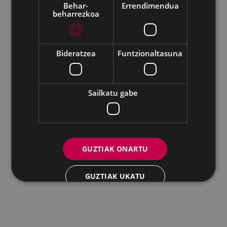
Behar-
Errendimendua
beharrezkoa
Udalaren sare sozial guztiak
Eibarko Andretxea - Isasi kalea, 11 | 20600 Eibar
Andretxea: 943 54 39 38
Berdintasuna: 943 70 84 40
Bideratzea
Funtzionaltasuna
andretxea@eibar.eus
/
berdintasuna@eibar.eus
IFZ: P2003100A | DIR3 L01200300
Sailkatu gabe
GUZTIAK ONARTU
GUZTIAK UKATU
XEHETASUNAK ERAKUTSI