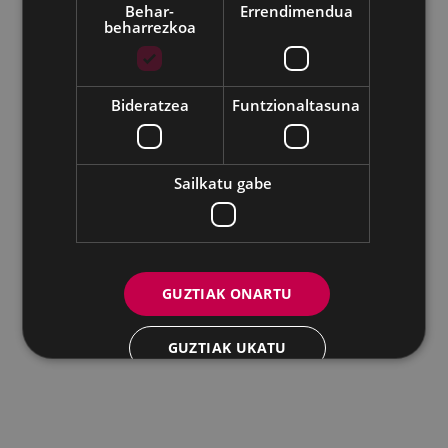
Behar-
Errendimendua
beharrezkoa
Udalaren sare sozial guztiak
Eibarko Andretxea - Isasi kalea, 11 | 20600 Eibar
Andretxea: 943 54 39 38
Berdintasuna: 943 70 84 40
Bideratzea
Funtzionaltasuna
andretxea@eibar.eus
/
berdintasuna@eibar.eus
IFZ: P2003100A | DIR3 L01200300
Sailkatu gabe
GUZTIAK ONARTU
GUZTIAK UKATU
XEHETASUNAK ERAKUTSI