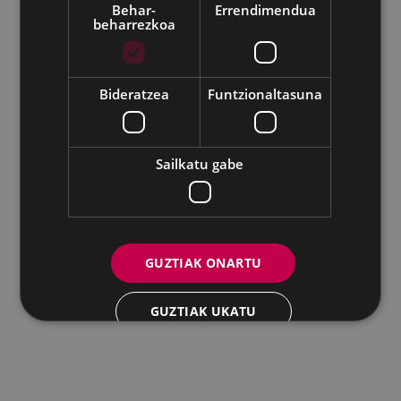
Behar-
Errendimendua
beharrezkoa
Udalaren sare sozial guztiak
Bideratzea
Funtzionaltasuna
Eibarko Andretxea - Isasi kalea, 11 | 20600 Eibar
Andretxea: 943 54 39 38
Berdintasuna: 943 70 84 40
andretxea@eibar.eus
/
berdintasuna@eibar.eus
IFZ: P2003100A | DIR3 L01200300
Sailkatu gabe
GUZTIAK ONARTU
GUZTIAK UKATU
XEHETASUNAK ERAKUTSI