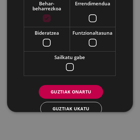
Behar-
Errendimendua
beharrezkoa
Udalaren sare sozial guztiak
Bideratzea
Funtzionaltasuna
Eibarko Andretxea - Isasi kalea, 11 | 20600 Eibar
Andretxea: 943 54 39 38
Berdintasuna: 943 70 84 40
andretxea@eibar.eus
/
berdintasuna@eibar.eus
IFZ: P2003100A | DIR3 L01200300
Sailkatu gabe
GUZTIAK ONARTU
GUZTIAK UKATU
XEHETASUNAK ERAKUTSI