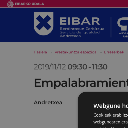
Hasiera
Prestakuntza espazioa
Erreserbak
2019/11/12
09:30
-
11:30
Empalabramiento
Andretxea
Webgune hon
Cookieak erabiltz
webgunearen erabi