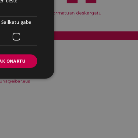
en beste
Hitzordu hau iCal formatuan deskargatu
Sailkatu gabe
Cookien politika
AK ONARTU
suna@eibar.eus