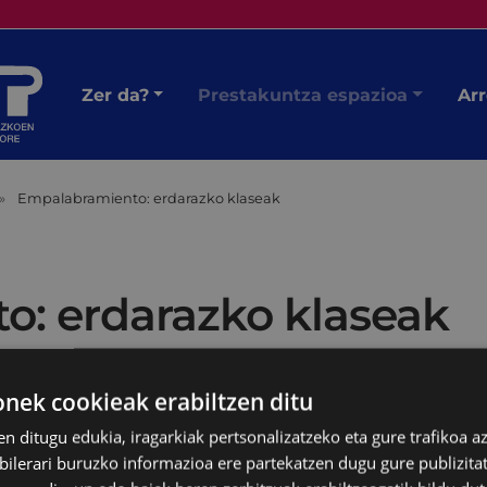
Zer da?
Prestakuntza espazioa
Arr
Empalabramiento: erdarazko klaseak
: erdarazko klaseak
ek cookieak erabiltzen ditu
en ditugu edukia, iragarkiak pertsonalizatzeko eta gure trafikoa a
lerari buruzko informazioa ere partekatzen dugu gure publizitate