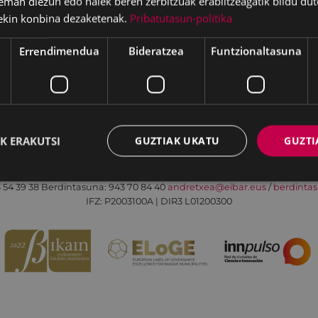
eman diezun edo haiek beren zerbitzuak erabiltzeagatik bildu dut
ekin konbina dezaketenak.
Pribatutasun-politika
Errendimendua
Bideratzea
Funtzionaltasuna
Irisgarritasuna
Kontaktua
Lege-oharra
K ERAKUTSI
GUZTIAK UKATU
GUZTI
Udalaren sare sozial guztiak
Eibarko Andretxea - Isasi kalea, 11 | 20600 Eibar
 54 39 38
Berdintasuna: 943 70 84 40
andretxea@eibar.eus
/
berdinta
IFZ: P2003100A | DIR3 L01200300