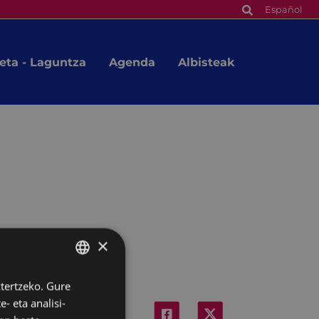
Español
eta - Laguntza
Agenda
Albisteak
×
ztertzeko. Gure
BASQUE
- eta analisi-
SPANISH