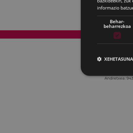
bazkideekin, zuk 
informazio batzu
Behar-
beharrezkoa
Web mapa
XEHETASUNA
Andretxea: 943