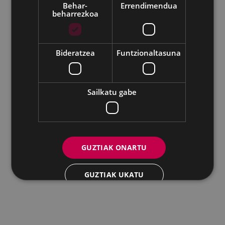
Behar-
Errendimendua
beharrezkoa
Udalaren sare sozial guztiak
Eibarko Andretxea - Isasi kalea, 11 | 20600 Eibar
Andretxea: 943 54 39 38
Berdintasuna: 943 70 84 40
Bideratzea
Funtzionaltasuna
andretxea@eibar.eus
/
berdintasuna@eibar.eus
IFZ: P2003100A | DIR3 L01200300
Sailkatu gabe
GUZTIAK ONARTU
GUZTIAK UKATU
XEHETASUNAK ERAKUTSI