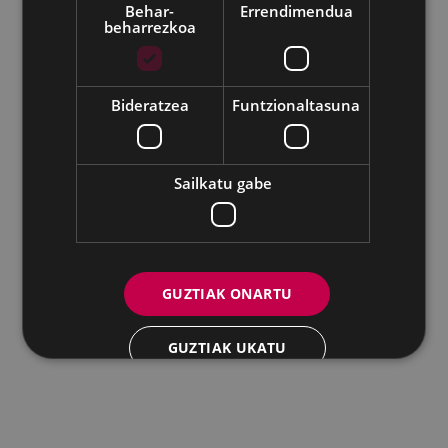
Behar-
Errendimendua
beharrezkoa
Udalaren sare sozial guztiak
Eibarko Andretxea - Isasi kalea, 11 | 20600 Eibar
Andretxea: 943 54 39 38
Berdintasuna: 943 70 84 40
Bideratzea
Funtzionaltasuna
andretxea@eibar.eus
/
berdintasuna@eibar.eus
IFZ: P2003100A | DIR3 L01200300
Sailkatu gabe
GUZTIAK ONARTU
GUZTIAK UKATU
XEHETASUNAK ERAKUTSI