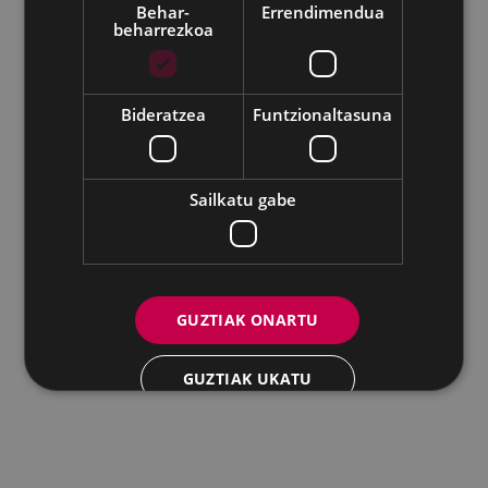
Behar-
Errendimendua
beharrezkoa
Udalaren sare sozial guztiak
Eibarko Andretxea - Isasi kalea, 11 | 20600 Eibar
Andretxea: 943 54 39 38
Berdintasuna: 943 70 84 40
Bideratzea
Funtzionaltasuna
andretxea@eibar.eus
/
berdintasuna@eibar.eus
IFZ: P2003100A | DIR3 L01200300
Sailkatu gabe
GUZTIAK ONARTU
GUZTIAK UKATU
XEHETASUNAK ERAKUTSI