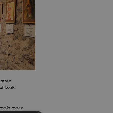
rraren
olikoak
. Emakumeen