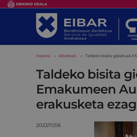
Hasiera
Albisteak
Taldeko bisita gidatuak 
Taldeko bisita g
Emakumeen Aurk
erakusketa ezag
2023/11/06