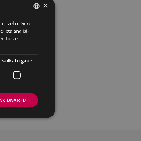
xean izango da
×
erriko beste
ztertzeko. Gure
BASQUE
- eta analisi-
SPANISH
en beste
estu bakoitzaren
eko beharrezkoa
troniko honetara
Sailkatu gabe
na izango dute:
AK ONARTU