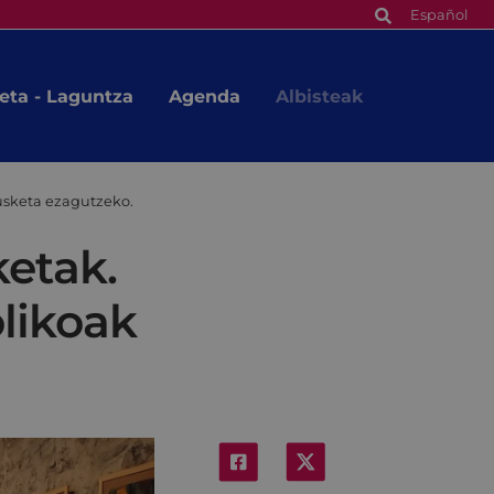
Español
eta - Laguntza
Agenda
Albisteak
usketa ezagutzeko.
ketak.
likoak