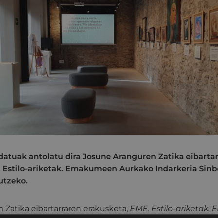
idatuak antolatu dira Josune Aranguren Zatika eibarta
 Estilo-ariketak. Emakumeen Aurkako Indarkeria Sinb
utzeko.
 Zatika eibartarraren erakusketa,
EME. Estilo-ariketak