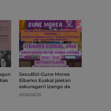
dugun
SexuBizi-Gune Morea
diak
Eibarko Euskal jaietan
eskuragarri izango da
2026/05/25