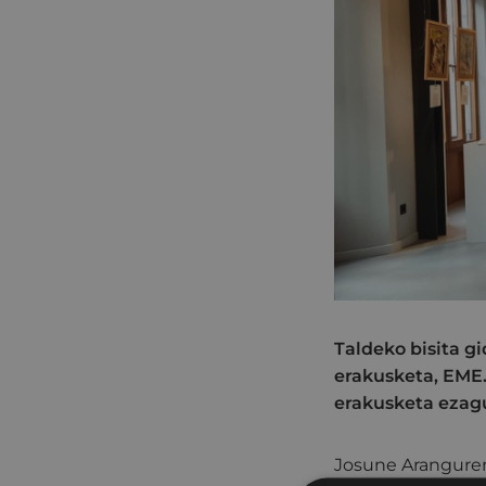
Taldeko bisita g
erakusketa, EME.
erakusketa ezag
Josune Aranguren