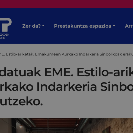
Zer da?
Prestakuntza espazioa
Arr
EME. Estilo-ariketak. Emakumeen Aurkako Indarkeria Sinbolikoak erak
idatuak EME. Estilo-ari
ako Indarkeria Sinbo
utzeko.