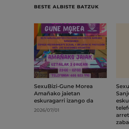
BESTE ALBISTE BATZUK
SexuBizi-Gune Morea
Sexu
Amañako jaietan
Sanj
eskuragarri izango da
esku
tele
2026/07/01
arre
zaba