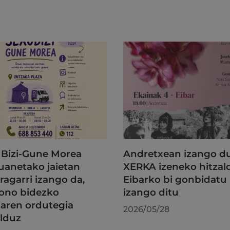
Bizi-Gune Morea
Andretxean izango 
uanetako jaietan
XERKA izeneko hitzal
ragarri izango da,
Eibarko bi gonbidatu
fono bidezko
izango ditu
taren ordutegia
2026/05/28
lduz