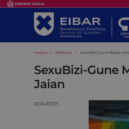
Hasiera
Albisteak
SexuBizi-Gune Morea zerbi
SexuBizi-Gune M
Jaian
2024/05/21