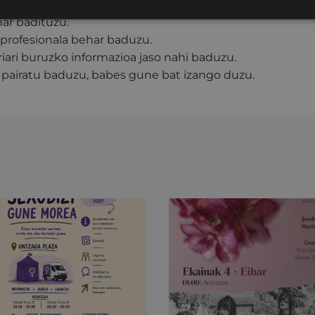
nortasuna, infekzioak, gaixotasunak).
ar badituzu.
 profesionala behar baduzu.
iari buruzko informazioa jaso nahi baduzu.
 pairatu baduzu, babes gune bat izango duzu.