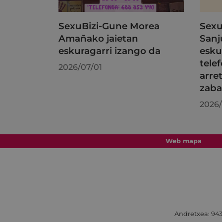
SexuBizi-Gune Morea
Sexu
Amañako jaietan
Sanj
eskuragarri izango da
esku
tele
2026/07/01
arre
zaba
2026/
Web mapa
Andretxea: 943