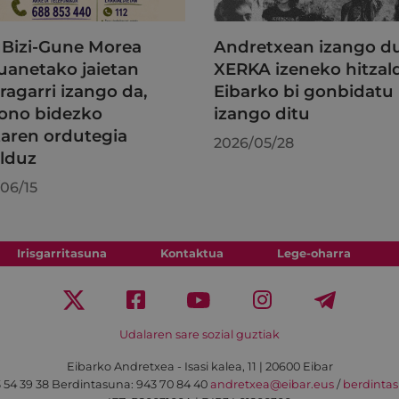
Bizi-Gune Morea
Andretxean izango 
uanetako jaietan
XERKA izeneko hitzal
ragarri izango da,
Eibarko bi gonbidatu
fono bidezko
izango ditu
taren ordutegia
2026/05/28
lduz
06/15
Irisgarritasuna
Kontaktua
Lege-oharra
Udalaren sare sozial guztiak
Eibarko Andretxea - Isasi kalea, 11 | 20600 Eibar
 54 39 38
Berdintasuna: 943 70 84 40
andretxea@eibar.eus
/
berdinta