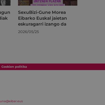
dugun
SexuBizi-Gune Morea
diak
Eibarko Euskal jaietan
eskuragarri izango da
2026/05/25
Cookien politika
suna@eibar.eus