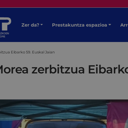
Zer da?
Prestakuntza espazioa
Arr
tzua Eibarko 59. Euskal Jaian
orea zerbitzua Eibarko