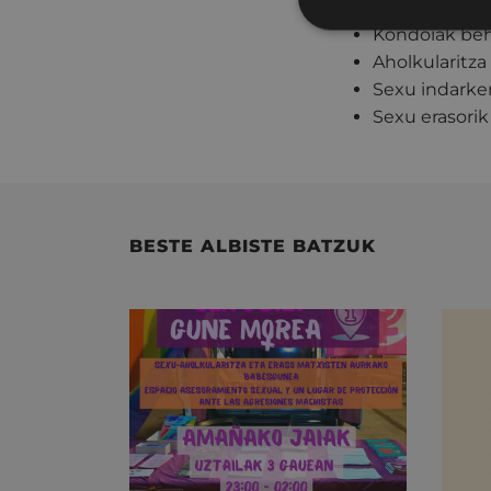
orientazioa, 
Kondoiak
beh
Aholkularitza
Sexu indarker
Sexu erasorik
BESTE ALBISTE BATZUK