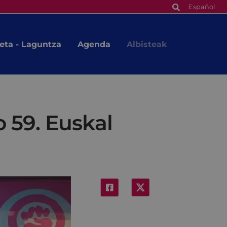
Español
eta - Laguntza
Agenda
Albisteak
 59. Euskal