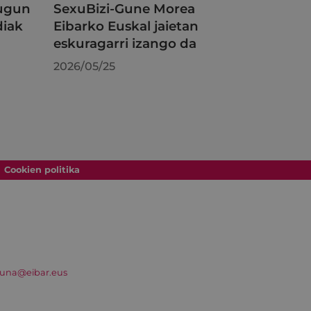
dugun
SexuBizi-Gune Morea
diak
Eibarko Euskal jaietan
eskuragarri izango da
2026/05/25
Cookien politika
suna@eibar.eus