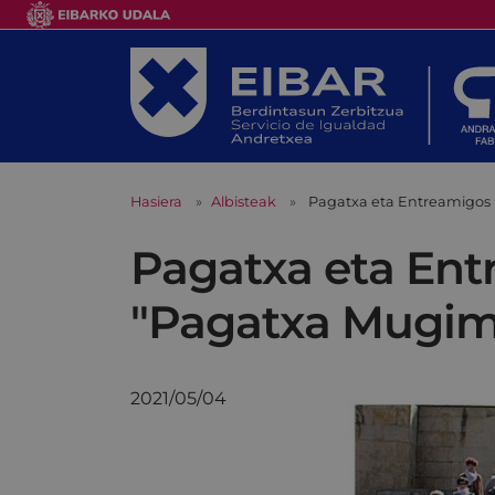
Hasiera
Albisteak
Pagatxa eta Entreamigos
Pagatxa eta Ent
"Pagatxa Mugim
2021/05/04