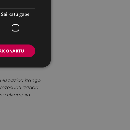
Sailkatu gabe
duan” prozesu
dugun prozesu
AK ONARTU
goerara nola
ortzetik, burutzen
n espazioa izango
prozesuak izanda.
na elkarrekin