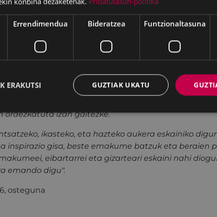
ekin konbina dezaketenak.
Pribatutasun-politika
Errendimendua
Bideratzea
Funtzionaltasuna
reamigos-Lagun Artean elkarteek, “Pagatxa Mugimen
latu dute.
nkidetzaren Euskal Agentziaren laguntzaz, antolatu 
K ERAKUTSI
GUZTIAK UKATU
GUZTI
rtzea nahi dugu, elkarte gisa indartzeko eta egungo e
hausnartzeko. Horrela, guztiok, gure aniztasunaren ait
n ordezkatuta izan gaitezke.
tsatzeko, ikasteko, eta hazteko aukera eskainiko digu
eta inspirazio gisa, beste emakume batzuk eta beraien 
makumeei, eibartarrei eta gizarteari eskaini nahi diogu
ra emando digu".
6, osteguna