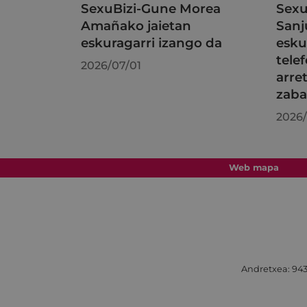
SexuBizi-Gune Morea
Sexu
Amañako jaietan
Sanj
eskuragarri izango da
esku
tele
2026/07/01
arre
zaba
2026/
Web mapa
Andretxea: 943