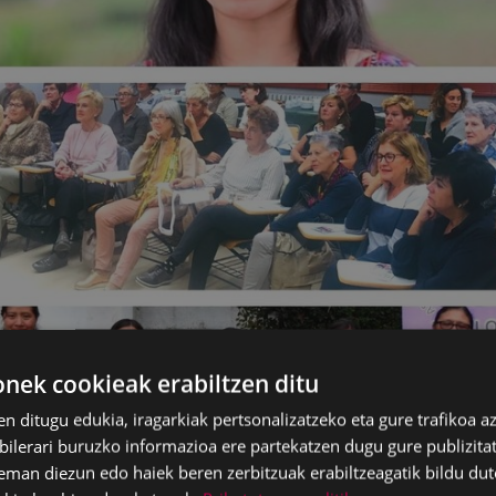
ek cookieak erabiltzen ditu
en ditugu edukia, iragarkiak pertsonalizatzeko eta gure trafikoa a
lerari buruzko informazioa ere partekatzen dugu gure publizitate
eman diezun edo haiek beren zerbitzuak erabiltzeagatik bildu dut