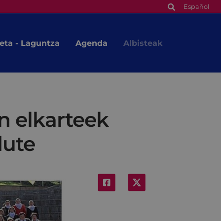
Español
eta - Laguntza
Agenda
Albisteak
n elkarteek
dute