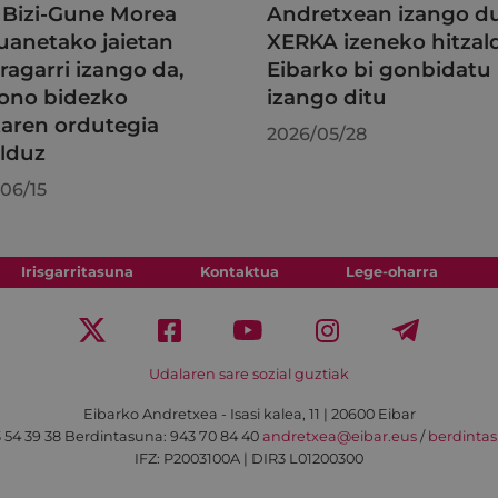
Bizi-Gune Morea
Andretxean izango 
uanetako jaietan
XERKA izeneko hitzal
ragarri izango da,
Eibarko bi gonbidatu
fono bidezko
izango ditu
taren ordutegia
2026/05/28
lduz
06/15
Irisgarritasuna
Kontaktua
Lege-oharra
Udalaren sare sozial guztiak
Eibarko Andretxea - Isasi kalea, 11 | 20600 Eibar
 54 39 38
Berdintasuna: 943 70 84 40
andretxea@eibar.eus
/
berdinta
IFZ: P2003100A | DIR3 L01200300