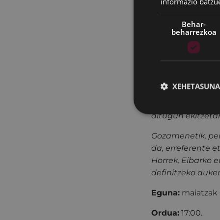
informazio batzu
Behar-
beharrezkoa
Pagatxa eta Ent
aurkezpena anto
"Garapenerako La
XEHETASUNA
honetan parte ha
egokitu gaitezen 
ditugun ekitzeta
Gozamenetik, pen
da, erreferente 
Horrek, Eibarko e
definitzeko auke
Eguna:
maiatzak 
Ordua:
17:00.