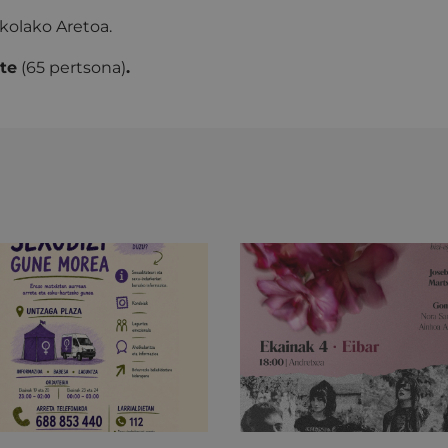
kolako Aretoa.
te
(65 pertsona)
.