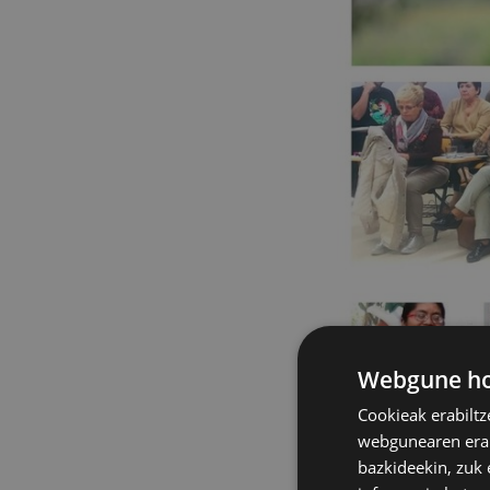
Webgune hon
Cookieak erabiltz
webgunearen erabi
bazkideekin, zuk 