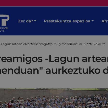
Zer da?
Prestakuntza espazioa
Arr
 -Lagun artean elkarteek "Pagatxa Mugimenduan" aurkeztuko dute
reamigos -Lagun artea
enduan" aurkeztuko 