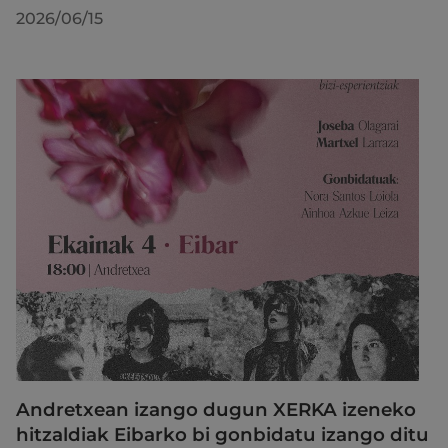
2026/06/15
Andretxean izango dugun XERKA izeneko
hitzaldiak Eibarko bi gonbidatu izango ditu