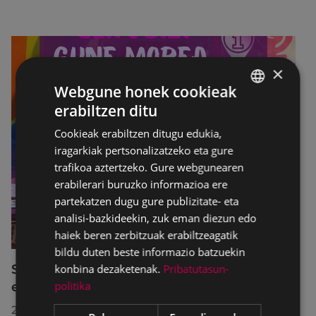
×
Webgune honek cookieak
erabiltzen ditu
BASQUE
Cookieak erabiltzen ditugu edukia,
SPANISH
iragarkiak pertsonalizatzeko eta gure
trafikoa aztertzeko. Gure webgunearen
erabilerari buruzko informazioa ere
partekatzen dugu gure publizitate- eta
analisi-bazkideekin, zuk eman diezun edo
haiek beren zerbitzuak erabiltzeagatik
bildu duten beste informazio batzuekin
SexuBizi-Gune Morea Amañako jaietan
konbina dezaketenak.
Pribatutasun-
politika
eskuragarri izango da
2026/07/01