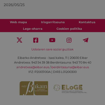
2026/05/25
Web mapa
Irisgarritasuna
Kontaktua
Lege-oharra
Cookien politika
Udalaren sare sozial guztiak
Eibarko Andretxea - Isasi kalea, 11 | 20600 Eibar
Andretxea: 943 54 39 38
Berdintasuna: 943 70 84 40
andretxea@eibar.eus
/
berdintasuna@eibar.eus
IFZ: P2003100A | DIR3 L01200300