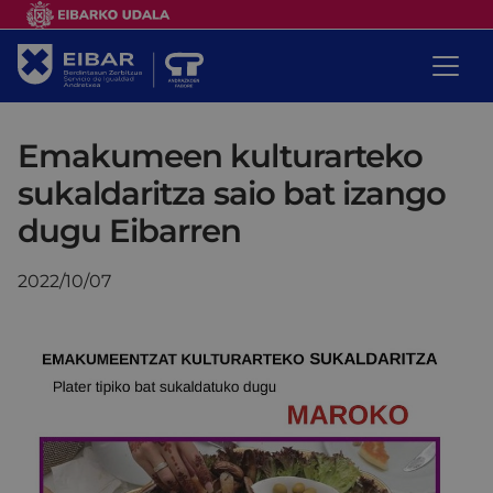
Emakumeen kulturarteko
sukaldaritza saio bat izango
dugu Eibarren
2022/10/07