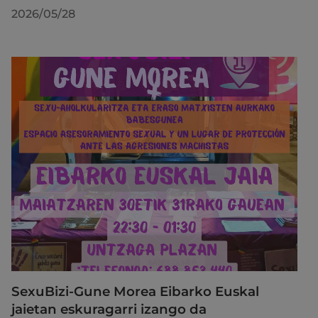
2026/05/28
SexuBizi-Gune Morea Eibarko Euskal
jaietan eskuragarri izango da