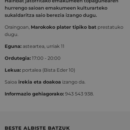
Hainbat jatorritako emakumeen topagunearen
hurrengo saioan emakumeen kulturarteko
sukaldaritza saio berezia izango dugu.
Oraingoan,
Marokoko plater tipiko bat
prestatuko
dugu.
Eguna:
asteartea, urriak 11
Ordutegia:
17:00 - 20:00
Lekua:
portalea (Bista Eder 10)
Saioa
irekia eta doakoa
izango da.
Informazio gehiagorako:
943 543 938.
BESTE ALBISTE BATZUK