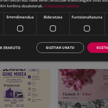
eman diezun edo haiek beren zerbitzuak erabiltzeagatik bildu dut
ekin konbina dezaketenak.
Pribatutasun-politika
aleko Liburutegian eta Andretxean dauden indarkeria m
Errendimendua
Bideratzea
Funtzionaltasuna
k jasotzen dira.
ikusteko
SAKATU HEMEN
.
K ERAKUTSI
GUZTIAK UKATU
GUZTI