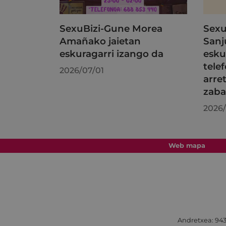
SexuBizi-Gune Morea
Sexu
Amañako jaietan
Sanj
eskuragarri izango da
esku
tele
2026/07/01
arre
zaba
2026/
Web mapa
Andretxea: 943