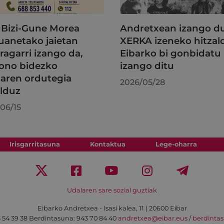
Bizi-Gune Morea
Andretxean izango 
uanetako jaietan
XERKA izeneko hitzal
ragarri izango da,
Eibarko bi gonbidatu
fono bidezko
izango ditu
taren ordutegia
2026/05/28
lduz
06/15
Irisgarritasuna
Kontaktua
Lege-oharra
Udalaren sare sozial guztiak
Eibarko Andretxea - Isasi kalea, 11 | 20600 Eibar
 54 39 38
Berdintasuna: 943 70 84 40
andretxea@eibar.eus
/
berdinta