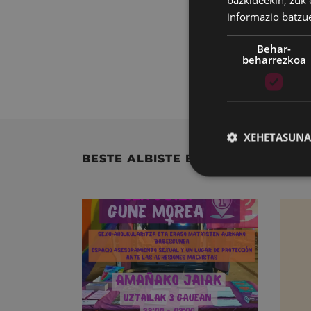
bazkideekin, zuk 
informazio batzu
Gida honetan, Ud
Behar-
liburuetako batzu
beharrezkoa
Irakurketa-gida 
XEHETASUNA
BESTE ALBISTE BATZUK