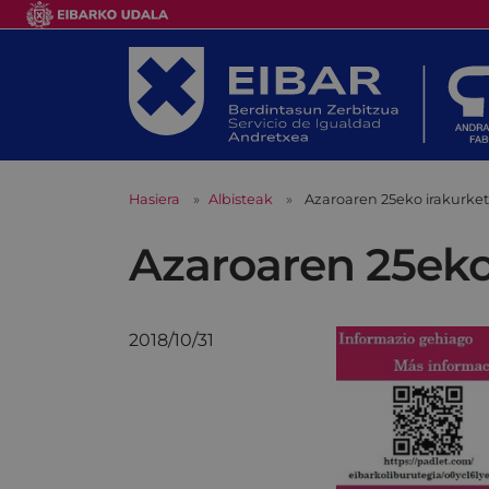
Hasiera
Albisteak
Azaroaren 25eko irakurke
Azaroaren 25eko
2018/10/31