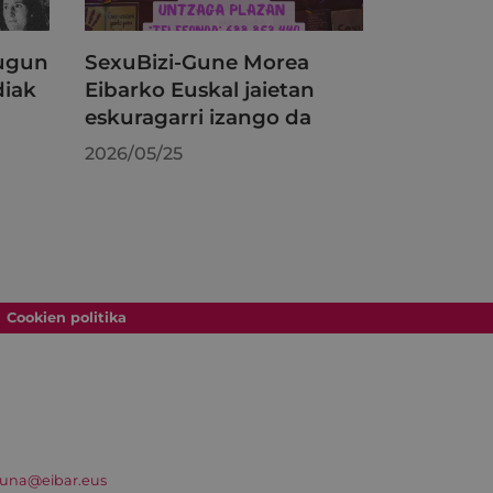
dugun
SexuBizi-Gune Morea
diak
Eibarko Euskal jaietan
eskuragarri izango da
2026/05/25
Cookien politika
suna@eibar.eus