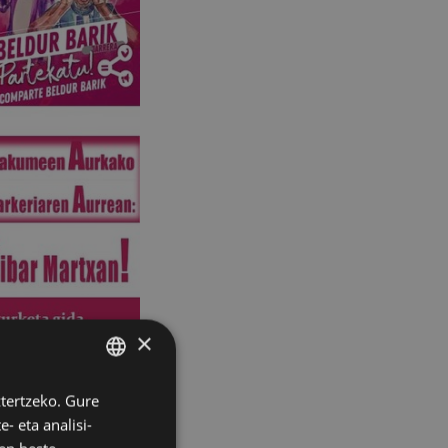
×
ztertzeko. Gure
BASQUE
lkarlanean
- eta analisi-
SPANISH