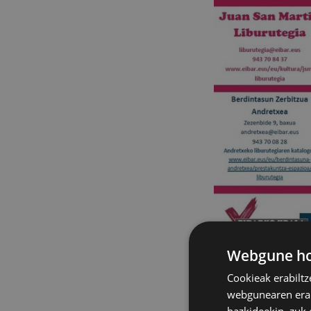
Webgune hon
Cookieak erabiltz
Juan San Martin
webgunearen erabi
azaroaren 25eko 