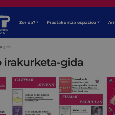
Zer da?
Prestakuntza espazioa
Arr
ta-gida
 irakurketa-gida