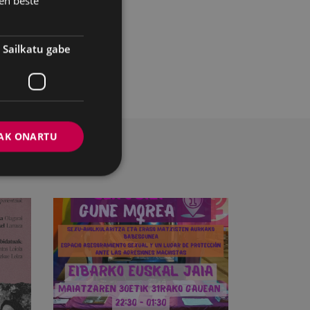
en beste
atxistari buruzko
Sailkatu gabe
AK ONARTU