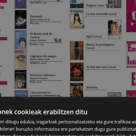
ek cookieak erabiltzen ditu
en ditugu edukia, iragarkiak pertsonalizatzeko eta gure trafikoa a
 Liburutegiak eta Berdintasun Zerbitzua-Andretxeak e
lerari buruzko informazioa ere partekatzen dugu gure publizitate
irakurketa-gida argitaratu dute.