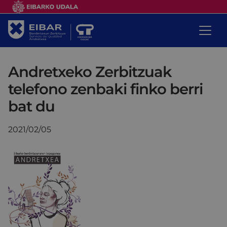
Andretxeko Zerbitzuak
telefono zenbaki finko berri
bat du
2021/02/05