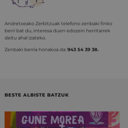
Andretxeako Zerbitzuak telefono zenbaki finko
berri bat du, interesa duen edozein herritarrek
deitu ahal izateko.
Zenbaki berria honakoa da:
943 54 39 38.
BESTE ALBISTE BATZUK