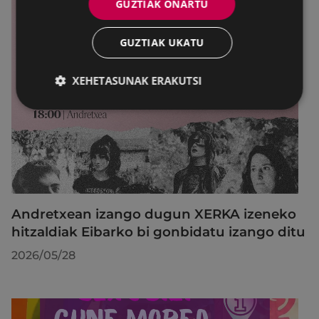
GUZTIAK ONARTU
GUZTIAK UKATU
XEHETASUNAK ERAKUTSI
Andretxean izango dugun XERKA izeneko
hitzaldiak Eibarko bi gonbidatu izango ditu
2026/05/28