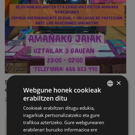
×
SexuBizi-Gune Morea Amañako jaietan
Webgune honek cookieak
eskuragarri izango da
erabiltzen ditu
BASQUE
2026/07/01
Cookieak erabiltzen ditugu edukia,
SPANISH
iragarkiak pertsonalizatzeko eta gure
trafikoa aztertzeko. Gure webgunearen
erabilerari buruzko informazioa ere