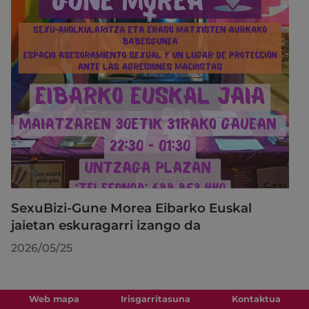
SexuBizi-Gune Morea Eibarko Euskal
jaietan eskuragarri izango da
2026/05/25
Web mapa
Irisgarritasuna
Kontaktua