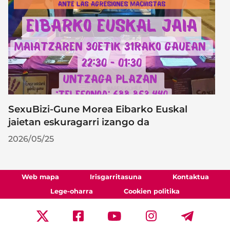
SexuBizi-Gune Morea Eibarko Euskal
jaietan eskuragarri izango da
2026/05/25
Web mapa
Irisgarritasuna
Kontaktua
Lege-oharra
Cookien politika