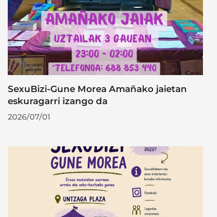
SexuBizi-Gune Morea Amañako jaietan
eskuragarri izango da
2026/07/01