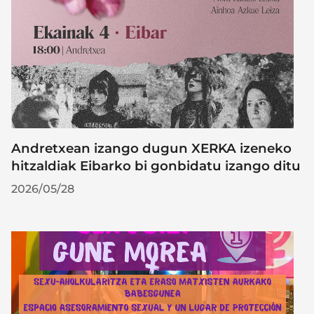
Andretxean izango dugun XERKA izeneko
hitzaldiak Eibarko bi gonbidatu izango ditu
2026/05/28