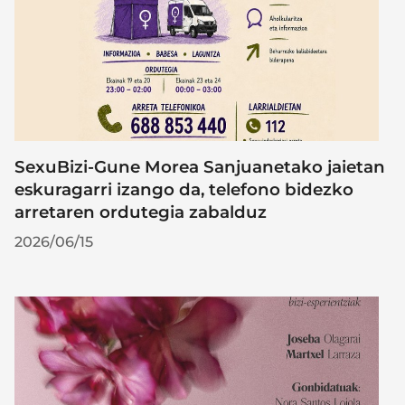
SexuBizi-Gune Morea Sanjuanetako jaietan
eskuragarri izango da, telefono bidezko
arretaren ordutegia zabalduz
2026/06/15