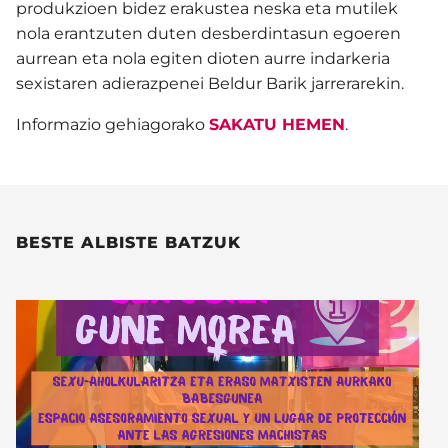
produkzioen bidez erakustea neska eta mutilek
nola erantzuten duten desberdintasun egoeren
aurrean eta nola egiten dioten aurre indarkeria
sexistaren adierazpenei Beldur Barik jarrerarekin.
Informazio gehiagorako
SAKATU HEMEN
.
BESTE ALBISTE BATZUK