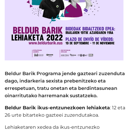
Beldur Barik Programa jende gazteari zuzenduta
dago, indarkeria sexista prebenitzeko eta
errespetuan, tratu onetan eta berdintasunean
oinarritutako harremanak sustatzeko.
Beldur Barik ikus-entzunezkoen lehiaketa
: 12 eta
26 urte bitarteko gazteei zuzendutakoa.
Lehiaketaren xedea da ikus-entzunezko