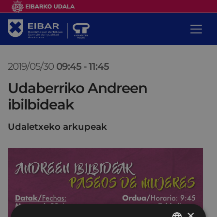
2019/05/30
09:45
-
11:45
Udaberriko Andreen
ibilbideak
Udaletxeko arkupeak
×