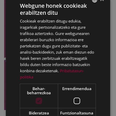
Webgune honek cookieak
erabiltzen ditu
BASQUE
Cookieak erabiltzen ditugu edukia,
SPANISH
iragarkiak pertsonalizatzeko eta gure
trafikoa aztertzeko. Gure webgunearen
erabilerari buruzko informazioa ere
partekatzen dugu gure publizitate- eta
analisi-bazkideekin, zuk eman diezun edo
haiek beren zerbitzuak erabiltzeagatik
bildu duten beste informazio batzuekin
konbina dezaketenak.
Pribatutasun-
politika
Behar-
Errendimendua
beharrezkoa
Bideratzea
Funtzionaltasuna