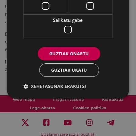
Udaberriko azken Andreen ibilbidea izango dugu
maiatzaren 30an, osteguna, 9:45ean Udaletxeko
Sailkatu gabe
arkupetan.
Bi orduko ibilbidea izango da eta jarduera doakoa
da. Emakumeei zuzenduta. Ibilbideko gidaria
egongo da.
GUZTIAK ONARTU
Informazio gehiagorako: 943 70 08 28
andretxea@eibar.eus
GUZTIAK UKATU
XEHETASUNAK ERAKUTSI
Web mapa
Irisgarritasuna
Kontaktua
Lege-oharra
Cookien politika
Udalaren sare sozial guztiak