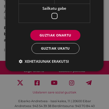
protagonistak Maialen Chourraut piraguista, Irati
Sailkatu gabe
Anda eskalatzailea, Oihana Azkorbebeitia mendi
lasterkaria eta Patri Espinar pilotaria izango dira.
Parte hartzeko hurrengo kontaktuan baieztatu
beharko da: (Arrate Fernández)
GUZTIAK ONARTU
arrate.fernandez@sdeibar.com 650 51 64 54.
GUZTIAK UKATU
Informazio gehiagorako
SAKATU HEMEN
.
XEHETASUNAK ERAKUTSI
Web mapa
Irisgarritasuna
Kontaktua
Lege-oharra
Cookien politika
Udalaren sare sozial guztiak
Eibarko Andretxea - Isasi kalea, 11 | 20600 Eibar
Andretxea: 943 54 39 38
Berdintasuna: 943 70 84 40