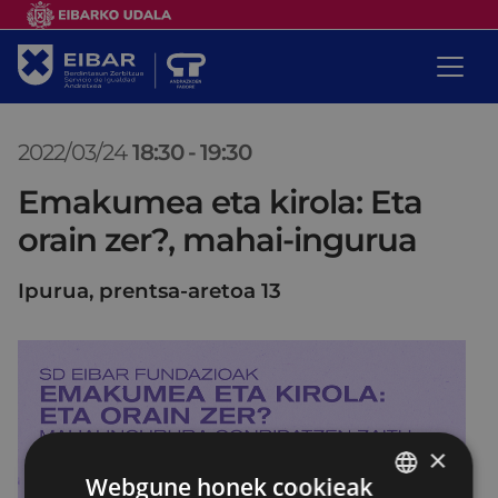
2022/03/24
18:30
-
19:30
Emakumea eta kirola: Eta
orain zer?, mahai-ingurua
Ipurua, prentsa-aretoa 13
×
Webgune honek cookieak