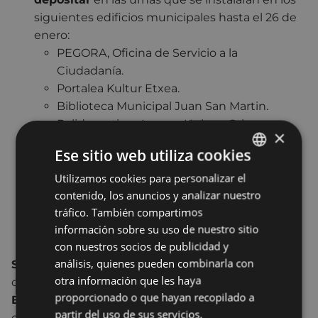
siguientes edificios municipales hasta el 26 de
enero:
PEGORA, Oficina de Servicio a la
Ciudadanía.
Portalea Kultur Etxea.
Biblioteca Municipal Juan San Martin.
Polideportivos Ipurua, Unbe y Orbea.
×
Hogares de Jubilados/as.
Ese sitio web utiliza cookies
Eibarko Andretxea.
Indianokua gaztelekua.
Utilizamos cookies para personalizar el
BASQUE
contenido, los anuncios y analizar nuestro
SPANISH
Talleres de participación ciudadana
tráfico. También compartimos
información sobre su uso de nuestro sitio
Taller de diagnóstico
con nuestros socios de publicidad y
análisis, quienes pueden combinarla con
Sesión presencial abierta a toda la ciudadanía
otra información que les haya
celebrado el
11 de febrero, a las 18:30, en la Plaza
proporcionado o que hayan recopilado a
Errebal (Aula A).
En este taller de trabajo se
partir del uso de sus servicios.
compartieron las distintas problemáticas de