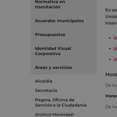
Normativa en
tramitación
En es
Unida
Acuerdos municipales
Inter
Presupuestos
U
Identidad Visual
U
Corporativa
U
Áreas y servicios
Hora
Alcaldía
De lu
Secretaría
Horar
Pegora, Oficina de
Servicio a la Ciudadanía
De lu
Archivo Municipal