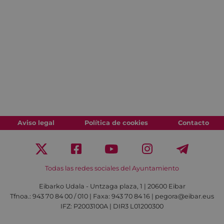
Aviso legal
Política de cookies
Contacto
Todas las redes sociales del Ayuntamiento
Eibarko Udala - Untzaga plaza, 1 | 20600 Eibar
Tfnoa.: 943 70 84 00 / 010 | Faxa: 943 70 84 16 | pegora@eibar.eus
IFZ: P2003100A | DIR3 L01200300