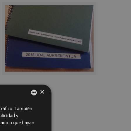
×
 tráfico. También
BASQUE
licidad y
SPANISH
onado o que hayan