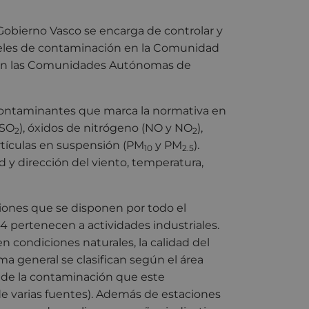
Gobierno Vasco se encarga de controlar y
veles de contaminación en la Comunidad
nen las Comunidades Autónomas de
contaminantes que marca la normativa en
(SO
), óxidos de nitrógeno (NO y NO
),
2
2
rtículas en suspensión (PM
y PM
).
10
2.5
 dirección del viento, temperatura,
ciones que se disponen por todo el
14 pertenecen a actividades industriales.
 condiciones naturales, la calidad del
ma general se clasifican según el área
n de la contaminación que este
de varias fuentes). Además de estaciones