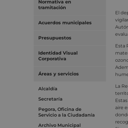
Normativa en
tramitación
El de
vigila
Acuerdos municipales
Autón
evalua
Presupuestos
Esta 
Identidad Visual
mater
Corporativa
ozono
Ademá
Áreas y servicios
humed
La Re
Alcaldía
terri
Secretaría
Estas
aire 
Pegora, Oficina de
donde
Servicio a la Ciudadanía
recog
Archivo Municipal