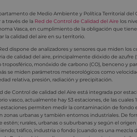
partamento de Medio Ambiente y Política Territorial del 
r a través de la
Red de Control de Calidad del Aire
los ni
oma Vasca, en cumplimiento de la obligación que tie
r la calidad del aire en su territorio.
Red dispone de analizadores y sensores que miden los 
ia de calidad del aire, principalmente dióxido de azufre 
 troposférico, monóxido de carbono (CO), benceno y pa
s se miden parámetros meteorológicos como velocidad y
ad relativa, presión, radiación y precipitación.
d de Control de calidad del Aire está integrada por esta
torio vasco, actualmente hay 53 estaciones, de las cuales 
 estaciones permiten medir la contaminación de fondo en
en zonas urbanas y también entornos industriales. De for
 estén; rurales, urbanas o suburbanas y según el orige
iendo; tráfico, industria o fondo (cuando es una mezcla 