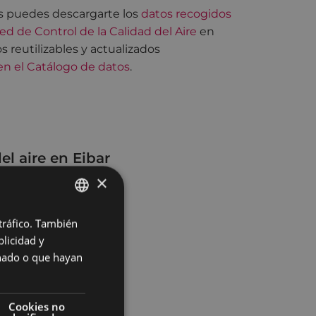
 puedes descargarte los
datos recogidos
Red de Control de la Calidad del Aire
en
s reutilizables y actualizados
 en el Catálogo de datos
.
el aire en Eibar
×
 tráfico. También
BASQUE
licidad y
SPANISH
onado o que hayan
Cookies no