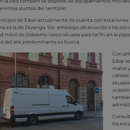
 en la Red también se dispone de equipamientos móviles 
ferentes puntos del territorio.
nicipio de Eibar actualmente no cuenta con estaciones de
na es la de Durango. Sin embargo, de acuerdo a los estud
d móvil de Gobierno Vasco situada para tal fin en la plaz
ad del aire predominante es buena.
Con ant
Eibar e
marzo y
calidad
situada
ocasión,
también
admisib
Consult
los est