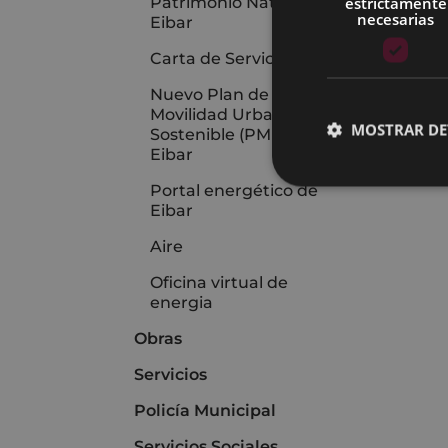
estrictamente
Patrimonio Natural de
necesarias
Eibar
Carta de Servicios
Nuevo Plan de
Movilidad Urbana
MOSTRAR DE
Sostenible (PMUS) de
Eibar
Portal energético de
Eibar
Aire
Oficina virtual de
energia
Obras
Servicios
Policía Municipal
Servicios Sociales