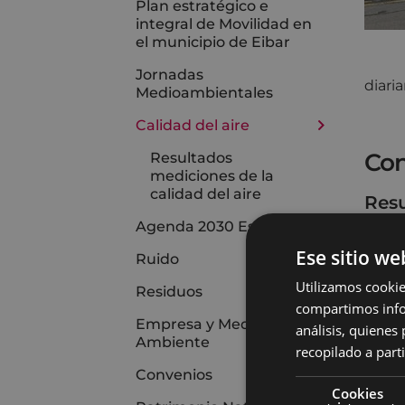
Plan estratégico e
integral de Movilidad en
el municipio de Eibar
Jornadas
diari
Medioambientales
Calidad del aire
Con
Resultados
mediciones de la
calidad del aire
Resu
Agenda 2030 Escolar
Ese sitio we
Ruido
Utilizamos cookie
Residuos
compartimos infor
Empresa y Medio
análisis, quiene
Ambiente
recopilado a parti
Convenios
Cookies