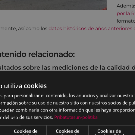
Además
por la 
formato
amente, así como los
datos históricos de años anteriores
tenido relacionado:
ltados sobre las mediciones de la calidad d
b utiliza cookies
s para personalizar el contenido, los anuncios y analizar nuestro
mación sobre su uso de nuestro sitio con nuestros socios de pub
s pueden combinarla con otra información que les haya proporci
r del uso de sus servicios.
Pribatutasun-politika
Cookies de
Cookies de
Cookies de