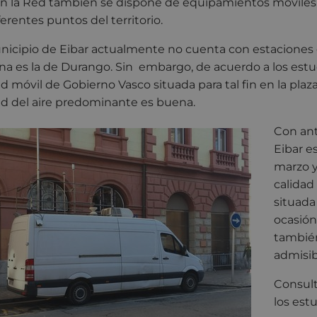
 en la Red también se dispone de equipamientos móviles 
ferentes puntos del territorio.
nicipio de Eibar actualmente no cuenta con estaciones de
na es la de Durango. Sin embargo, de acuerdo a los estud
d móvil de Gobierno Vasco situada para tal fin en la plaz
ad del aire predominante es buena.
Con ant
Eibar e
marzo y
calidad
situada
ocasión,
también
admisib
Consult
los est