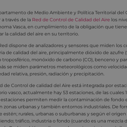
partamento de Medio Ambiente y Política Territorial del 
r a través de la
Red de Control de Calidad del Aire
los ni
oma Vasca, en cumplimiento de la obligación que tie
r la calidad del aire en su territorio.
Red dispone de analizadores y sensores que miden los 
ia de calidad del aire, principalmente dióxido de azufre 
 troposférico, monóxido de carbono (CO), benceno y pa
s se miden parámetros meteorológicos como velocidad y
ad relativa, presión, radiación y precipitación.
d de Control de calidad del Aire está integrada por esta
torio vasco, actualmente hay 53 estaciones, de las cuales 
 estaciones permiten medir la contaminación de fondo en
en zonas urbanas y también entornos industriales. De for
 estén; rurales, urbanas o suburbanas y según el orige
iendo; tráfico, industria o fondo (cuando es una mezcla 