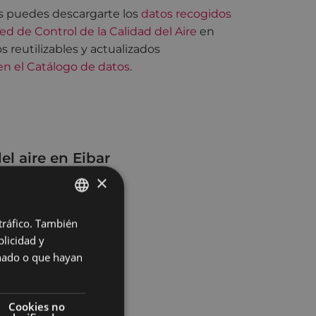
 puedes descargarte los
datos recogidos
Red de Control de la Calidad del Aire
en
s reutilizables y actualizados
 en el Catálogo de datos
.
el aire en Eibar
×
 tráfico. También
BASQUE
licidad y
SPANISH
onado o que hayan
Cookies no