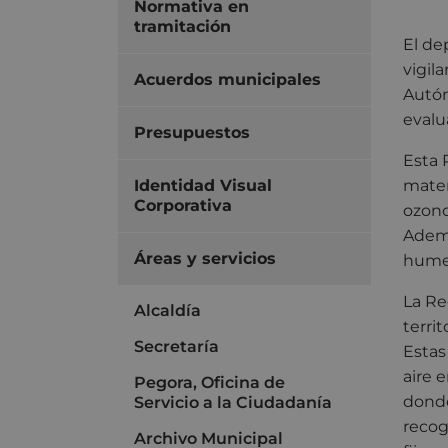
Normativa en
tramitación
El de
vigila
Acuerdos municipales
Autón
evalua
Presupuestos
Esta 
Identidad Visual
mater
Corporativa
ozono
Ademá
Áreas y servicios
humed
La Re
Alcaldía
terri
Secretaría
Estas
aire 
Pegora, Oficina de
donde
Servicio a la Ciudadanía
recog
Archivo Municipal