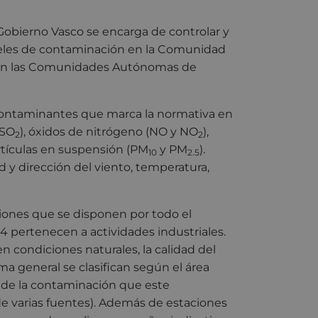
Gobierno Vasco se encarga de controlar y
veles de contaminación en la Comunidad
nen las Comunidades Autónomas de
contaminantes que marca la normativa en
(SO
), óxidos de nitrógeno (NO y NO
),
2
2
rtículas en suspensión (PM
y PM
).
10
2.5
 dirección del viento, temperatura,
ciones que se disponen por todo el
14 pertenecen a actividades industriales.
 condiciones naturales, la calidad del
ma general se clasifican según el área
n de la contaminación que este
de varias fuentes). Además de estaciones