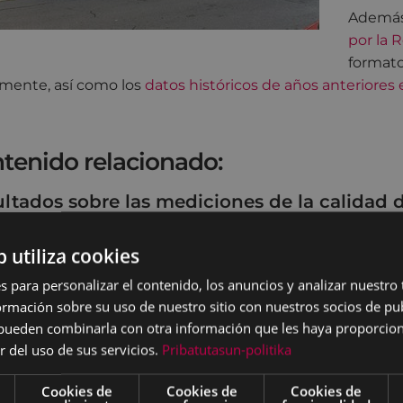
Además
por la 
formato
amente, así como los
datos históricos de años anteriores
tenido relacionado:
ltados sobre las mediciones de la calidad d
b utiliza cookies
s para personalizar el contenido, los anuncios y analizar nuestro
mación sobre su uso de nuestro sitio con nuestros socios de pub
s pueden combinarla con otra información que les haya proporci
r del uso de sus servicios.
Pribatutasun-politika
Cookies de
Cookies de
Cookies de