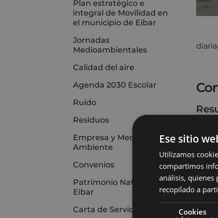
Plan estratégico e
integral de Movilidad en
el municipio de Eibar
Jornadas
diari
Medioambientales
Calidad del aire
Con
Agenda 2030 Escolar
Ruido
Resu
Residuos
Ese sitio we
Empresa y Medio
Ambiente
Utilizamos cookie
Convenios
compartimos infor
análisis, quiene
Patrimonio Natural de
recopilado a parti
Eibar
Carta de Servicios
Cookies