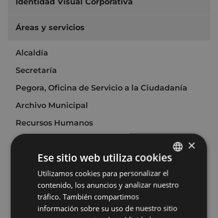
Identidad Visual Corporativa
Áreas y servicios
Alcaldía
Secretaría
Pegora, Oficina de Servicio a la Ciudadanía
Archivo Municipal
Recursos Humanos
Organización y Transformación Digital
×
Ese sitio web utiliza cookies
Área económica
Utilizamos cookies para personalizar el
BASQUE
Desarrollo económico, Empleo e Innovación
contenido, los anuncios y analizar nuestro
SPANISH
Urbanismo
tráfico. También compartimos
información sobre su uso de nuestro sitio
Medio Ambiente