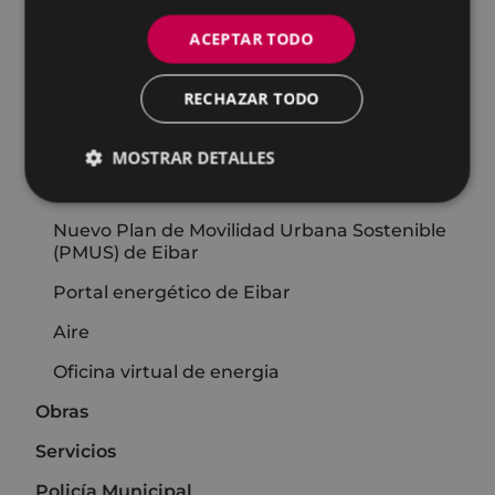
Residuos
ACEPTAR TODO
Empresa y Medio Ambiente
RECHAZAR TODO
Convenios
Patrimonio Natural de Eibar
MOSTRAR DETALLES
Carta de Servicios
Nuevo Plan de Movilidad Urbana Sostenible
(PMUS) de Eibar
Portal energético de Eibar
Aire
Oficina virtual de energia
Obras
Servicios
Policía Municipal