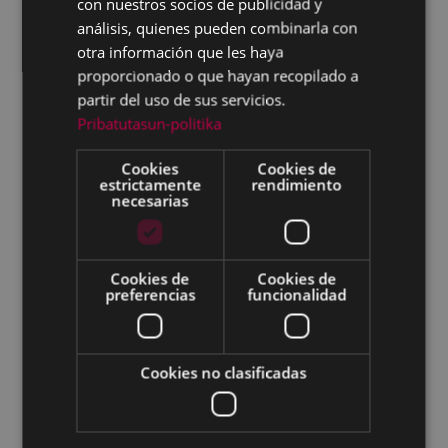
con nuestros socios de publicidad y
Plan de Acción Ambiental de Eibar 2025
análisis, quienes pueden combinarla con
otra información que les haya
Plan de Acción para el Clima y la Energía
proporcionado o que hayan recopilado a
Sostenible de Eibar 2022-2030
partir del uso de sus servicios.
Plan estratégico e integral de Movilidad en
Pribatutasun-politika
el municipio de Eibar
Cookies
Cookies de
Jornadas Medioambientales
estrictamente
rendimiento
necesarias
Calidad del aire
Resultados mediciones de la calidad del
aire
Cookies de
Cookies de
preferencias
funcionalidad
Uni Eibar-Ermua
Amaña
Azitain
Cookies no clasificadas
Agenda 2030 Escolar
Ruido