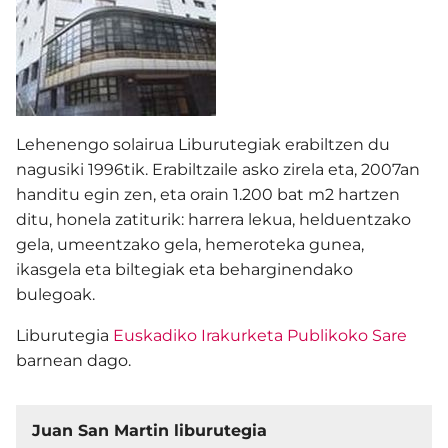
Lehenengo solairua Liburutegiak erabiltzen du
nagusiki 1996tik. Erabiltzaile asko zirela eta, 2007an
handitu egin zen, eta orain 1.200 bat m2 hartzen
ditu, honela zatiturik: harrera lekua, helduentzako
gela, umeentzako gela, hemeroteka gunea,
ikasgela eta biltegiak eta beharginendako
bulegoak.
Liburutegia
Euskadiko Irakurketa Publikoko Sare
barnean dago.
Juan San Martin liburutegia