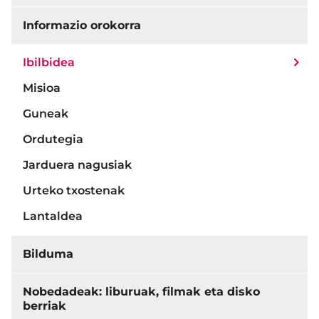
Informazio orokorra
Ibilbidea
Misioa
Guneak
Ordutegia
Jarduera nagusiak
Urteko txostenak
Lantaldea
Bilduma
Nobedadeak: liburuak, filmak eta disko
berriak