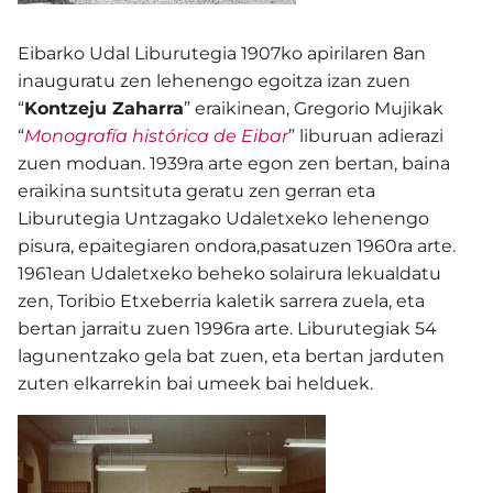
Eibarko Udal Liburutegia 1907ko apirilaren 8an
inauguratu zen lehenengo egoitza izan zuen
“
Kontzeju Zaharra
” eraikinean, Gregorio Mujikak
“
Monografía histórica de Eibar
” liburuan adierazi
zuen moduan. 1939ra arte egon zen bertan, baina
eraikina suntsituta geratu zen gerran eta
Liburutegia Untzagako Udaletxeko lehenengo
pisura, epaitegiaren ondora,pasatuzen 1960ra arte.
1961ean Udaletxeko beheko solairura lekualdatu
zen, Toribio Etxeberria kaletik sarrera zuela, eta
bertan jarraitu zuen 1996ra arte. Liburutegiak 54
lagunentzako gela bat zuen, eta bertan jarduten
zuten elkarrekin bai umeek bai helduek.