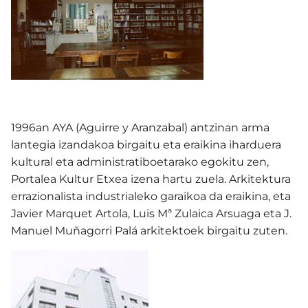
1996an AYA (Aguirre y Aranzabal) antzinan arma
lantegia izandakoa birgaitu eta eraikina iharduera
kultural eta administratiboetarako egokitu zen,
Portalea Kultur Etxea izena hartu zuela. Arkitektura
errazionalista industrialeko garaikoa da eraikina, eta
Javier Marquet Artola, Luis Mª Zulaica Arsuaga eta J.
Manuel Muñagorri Palá arkitektoek birgaitu zuten.