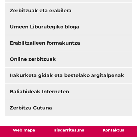
Zerbitzuak eta erabilera
Umeen Liburutegiko bloga
Erabiltzaileen formakuntza
Online zerbitzuak
Irakurketa gidak eta bestelako argitalpenak
Baliabideak Interneten
Zerbitzu Gutuna
Web mapa
Irisgarritasuna
Kontaktua