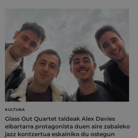
KULTURA
Glass Out Quartet taldeak Alex Davies
eibartarra protagonista duen aire zabaleko
jazz kontzertua eskainiko du ostegun