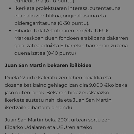
curriculuma (0-10 puntu)
Ikerketa proiektuaren interesa, zuzentasuna
eta balio zientifikoa, originaltasuna eta
bideragarritasuna (0-30 puntu).
Eibarko Udal Artxiboaren edo/eta UEUk
Markeskoan duen fondoen erabilpena dakarren
gaia izatea edo/eta Eibarrekin harreman zuzena
duena izatea (0-10 puntu)
Juan San Martin bekaren ibilbidea
Duela 22 urte kaleratu zen lehen deialdia eta
dozena bat baino gehiago izan dira 9.000 €ko beka
jaso duten lanak. Bekaren bidez euskarazko
ikerketa sustatu nahi da eta Juan San Martin
ikertzaile eibartarra omendu.
Juan San Martin beka 2001. urtean sortu zen
Eibarko Udalaren eta UEUren arteko