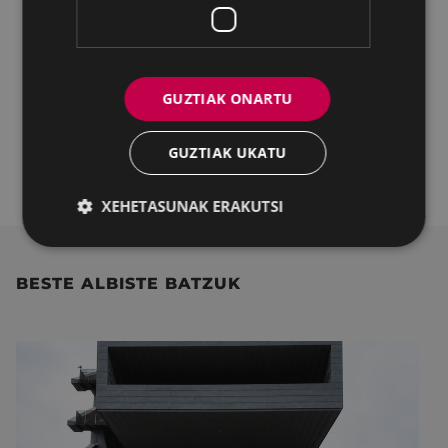
beka hutsik geratzea.
2019:
Josu Martinez Martinez
, "Irudiz eta
euskaraz".
2021: Eduardo Apodaka, Mitxelko Uranga eta
GUZTIAK ONARTU
Joseba Gabilondo “Globalizazioaren ondores:
apokalipsia, egia-ostea eta sujetuaren
GUZTIAK UKATU
autonomía”
XEHETASUNAK ERAKUTSI
BESTE ALBISTE BATZUK