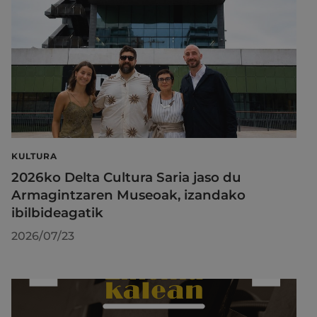
KULTURA
2026ko Delta Cultura Saria jaso du
Armagintzaren Museoak, izandako
ibilbideagatik
2026/07/23