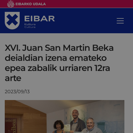
XVI. Juan San Martin Beka
deialdian izena emateko
epea zabalik urriaren 12ra
arte
2023/09/13