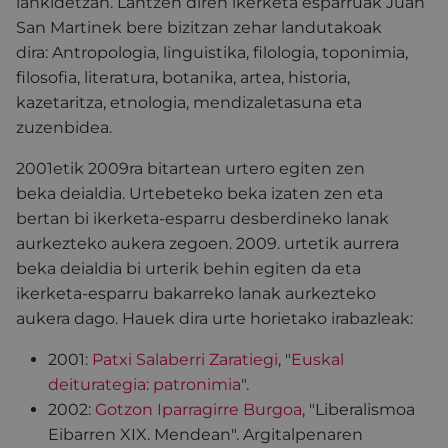
lankidetzan. Lantzen diren ikerketa esparruak Juan
San Martinek bere bizitzan zehar landutakoak
dira: Antropologia, linguistika, filologia, toponimia,
filosofia, literatura, botanika, artea, historia,
kazetaritza, etnologia, mendizaletasuna eta
zuzenbidea.
2001etik 2009ra bitartean urtero egiten zen
beka deialdia. Urtebeteko beka izaten zen eta
bertan bi ikerketa-esparru desberdineko lanak
aurkezteko aukera zegoen. 2009. urtetik aurrera
beka deialdia bi urterik behin egiten da eta
ikerketa-esparru bakarreko lanak aurkezteko
aukera dago. Hauek dira urte horietako irabazleak:
2001:
Patxi Salaberri Zaratiegi
, "
Euskal
deiturategia: patronimia
".
2002:
Gotzon Iparragirre Burgoa
, "Liberalismoa
Eibarren XIX. Mendean". Argitalpenaren