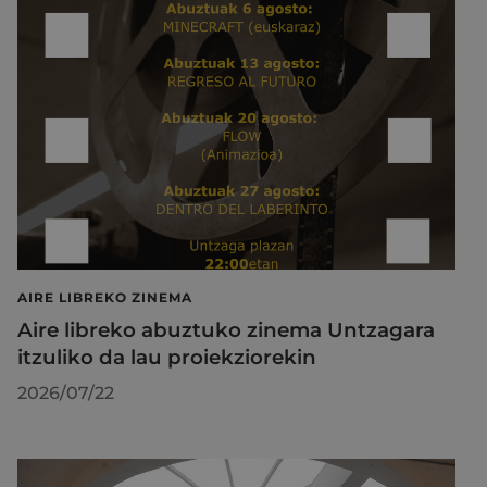
AIRE LIBREKO ZINEMA
Aire libreko abuztuko zinema Untzagara
itzuliko da lau proiekziorekin
2026/07/22