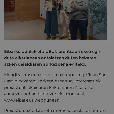
Eibarko Udalak eta UEUk prentsaurrekoa egin
dute elkarlanean antolatzen duten bekaren
azken deialdiaren aurkezpena egiteko.
Mendizaletasuna eta natura da aurtengo Juan San
Martin bekaren ikerketa-esparrua. Interesatuek
proiektuak ekainaren 8tik urriaren 12 bitartean
aurkeztu beharko dituzte elektronikoki
www.eibar.eus webgunean.
Proiektua, azterlana eta memoria euskaraz burutu