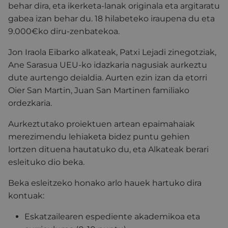
behar dira, eta ikerketa-lanak originala eta argitaratu
gabea izan behar du. 18 hilabeteko iraupena du eta
9.000€ko diru-zenbatekoa.
Jon Iraola Eibarko alkateak, Patxi Lejadi zinegotziak,
Ane Sarasua UEU-ko idazkaria nagusiak aurkeztu
dute aurtengo deialdia. Aurten ezin izan da etorri
Oier San Martin, Juan San Martinen familiako
ordezkaria.
Aurkeztutako proiektuen artean epaimahaiak
merezimendu lehiaketa bidez puntu gehien
lortzen dituena hautatuko du, eta Alkateak berari
esleituko dio beka.
Beka esleitzeko honako arlo hauek hartuko dira
kontuak:
Eskatzailearen espediente akademikoa eta