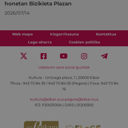
honetan Bizikleta Plazan
2026/07/14
Web mapa
Irisgarritasuna
Kontaktua
Lege-oharra
Cookien politika
Udalaren sare sozial guztiak
Kultura - Untzaga plaza, 1 | 20600 Eibar
Tfnoa.:
943 70 84 39 / 943 70 84 00 (Pegora)
| Faxa: 943 70 84
16
kultura@eibar.eus
pegora@eibar.eus
IFZ: P2003100A | DIR3 L01200300