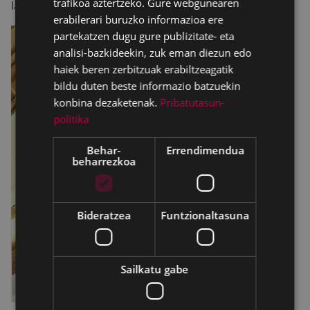
trafikoa aztertzeko. Gure webgunearen
lanean.
erabilerari buruzko informazioa ere
partekatzen dugu gure publizitate- eta
analisi-bazkideekin, zuk eman diezun edo
haiek beren zerbitzuak erabiltzeagatik
bildu duten beste informazio batzuekin
konbina dezaketenak.
Pribatutasun-
politika
Behar-
Errendimendua
beharrezkoa
Bideratzea
Funtzionaltasuna
Sailkatu gabe