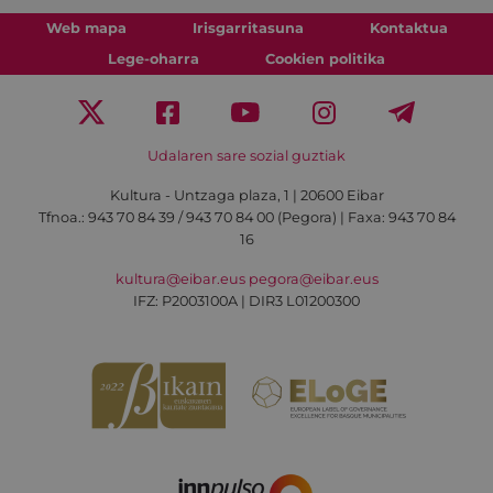
Web mapa
Irisgarritasuna
Kontaktua
Lege-oharra
Cookien politika
Udalaren sare sozial guztiak
Kultura - Untzaga plaza, 1 | 20600 Eibar
Tfnoa.:
943 70 84 39 / 943 70 84 00 (Pegora)
| Faxa: 943 70 84
16
kultura@eibar.eus
pegora@eibar.eus
IFZ: P2003100A | DIR3 L01200300