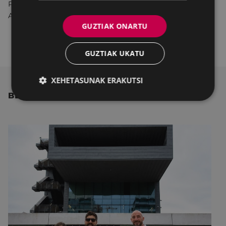
Parrokiako giltzarrietako bat, Santa Apolonia. Argazkia:
Ana Isabel Ugalde
GUZTIAK ONARTU
GUZTIAK UKATU
XEHETASUNAK ERAKUTSI
BESTE ALBISTE BATZUK