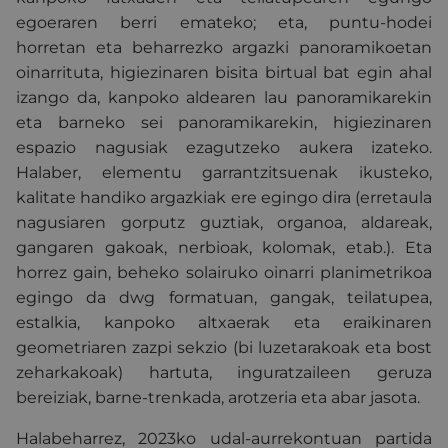
egoeraren berri emateko; eta, puntu-hodei
horretan eta beharrezko argazki panoramikoetan
oinarrituta, higiezinaren bisita birtual bat egin ahal
izango da, kanpoko aldearen lau panoramikarekin
eta barneko sei panoramikarekin, higiezinaren
espazio nagusiak ezagutzeko aukera izateko.
Halaber, elementu garrantzitsuenak ikusteko,
kalitate handiko argazkiak ere egingo dira (erretaula
nagusiaren gorputz guztiak, organoa, aldareak,
gangaren gakoak, nerbioak, kolomak, etab.). Eta
horrez gain, beheko solairuko oinarri planimetrikoa
egingo da dwg formatuan, gangak, teilatupea,
estalkia, kanpoko altxaerak eta eraikinaren
geometriaren zazpi sekzio (bi luzetarakoak eta bost
zeharkakoak) hartuta, inguratzaileen geruza
bereiziak, barne-trenkada, arotzeria eta abar jasota.
Halabeharrez, 2023ko udal-aurrekontuan partida