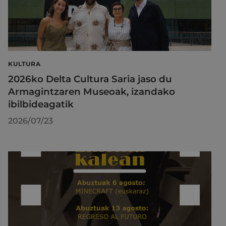
KULTURA
2026ko Delta Cultura Saria jaso du
Armagintzaren Museoak, izandako
ibilbideagatik
2026/07/23