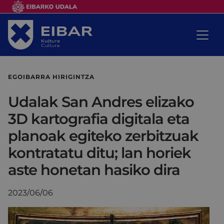
EGOIBARRA HIRIGINTZA
Udalak San Andres elizako
3D kartografia digitala eta
planoak egiteko zerbitzuak
kontratatu ditu; lan horiek
aste honetan hasiko dira
2023/06/06