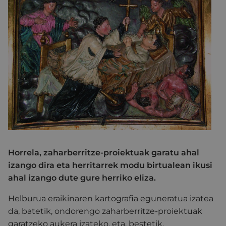
Horrela, zaharberritze-proiektuak garatu ahal
izango dira eta herritarrek modu birtualean ikusi
ahal izango dute gure herriko eliza.
Helburua eraikinaren kartografia eguneratua izatea
da, batetik, ondorengo zaharberritze-proiektuak
garatzeko aukera izateko, eta, bestetik,