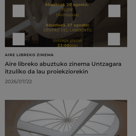
AIRE LIBREKO ZINEMA
Aire libreko abuztuko zinema Untzagara
itzuliko da lau proiekziorekin
2026/07/22