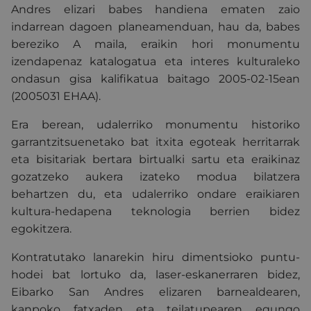
Andres elizari babes handiena ematen zaio
indarrean dagoen planeamenduan, hau da, babes
bereziko A maila, eraikin hori monumentu
izendapenaz katalogatua eta interes kulturaleko
ondasun gisa kalifikatua baitago 2005-02-15ean
(2005031 EHAA).
Era berean, udalerriko monumentu historiko
garrantzitsuenetako bat itxita egoteak herritarrak
eta bisitariak bertara birtualki sartu eta eraikinaz
gozatzeko aukera izateko modua bilatzera
behartzen du, eta udalerriko ondare eraikiaren
kultura-hedapena teknologia berrien bidez
egokitzera.
Kontratutako lanarekin hiru dimentsioko puntu-
hodei bat lortuko da, laser-eskanerraren bidez,
Eibarko San Andres elizaren barnealdearen,
kanpoko fatxaden eta teilatupearen egungo