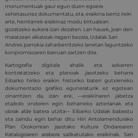
monumentuak gaur egun duen egoera
xehetasunez dokumentatu, eta, eraikina berriz ireki
arte, herritarrek eraikinaz modu birtualean
gozatzeko aukera izan dezaten. Lan hauek, joan den
maiatzean alkateak iragarri bezala, Udalak San
Andres parrokia zaharberritzeko lanetan laguntzeko
konpromisoaren barruan sartzen dira.
Kartografia digitala ahalik eta azkarren
kontratatzeko eta planoak jasotzeko beharra
Eibarko hiriko eraikin historiko baten gutxieneko
dokumentazio grafiko eguneraturik ez egotean
oinarritzen da, izan ere, —eraikinaren jabetza
eta/edo ondoren egin beharreko azterlanak eta
obrak alde batera utzita— Eibarko Udalak babestu
eta zaindu egin behar ditu Hiri Antolamendurako
Plan Orokorrean jasotako Kultura Ondarearen
Katalogoaren arabera sailkatutako eraikinak.
San