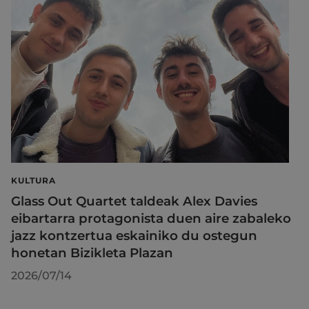
KULTURA
Glass Out Quartet taldeak Alex Davies
eibartarra protagonista duen aire zabaleko
jazz kontzertua eskainiko du ostegun
honetan Bizikleta Plazan
2026/07/14