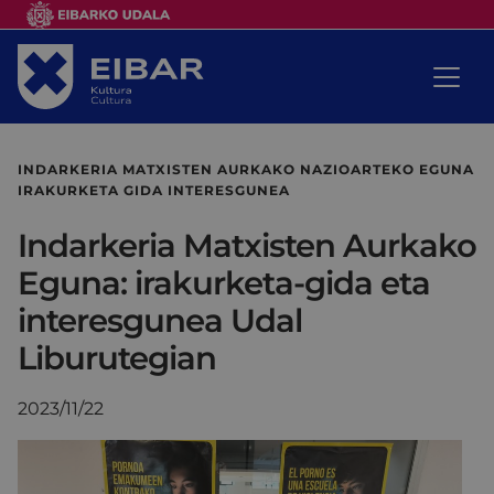
INDARKERIA MATXISTEN AURKAKO NAZIOARTEKO EGUNA
IRAKURKETA GIDA INTERESGUNEA
Indarkeria Matxisten Aurkako
Eguna: irakurketa-gida eta
interesgunea Udal
Liburutegian
2023/11/22