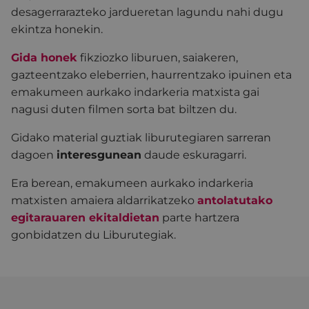
desagerrarazteko jardueretan lagundu nahi dugu
ekintza honekin.
Gida honek
fikziozko liburuen, saiakeren,
gazteentzako eleberrien, haurrentzako ipuinen eta
emakumeen aurkako indarkeria matxista gai
nagusi duten filmen sorta bat biltzen du.
Gidako material guztiak liburutegiaren sarreran
dagoen
interesgunean
daude eskuragarri.
Era berean, emakumeen aurkako indarkeria
matxisten amaiera aldarrikatzeko
antolatutako
egitarauaren ekitaldietan
parte hartzera
gonbidatzen du Liburutegiak.