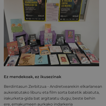
Ez mendekoak, ez ikusezinak
Berdintasun Zerbitzua - Andretxearekin elkarlanean
aukeratutako liburu eta film sorta batetik abiatuta,
irakurketa-gida bat argitaratu dugu; beste behin
ere, emakumeen aurkako indarkeria