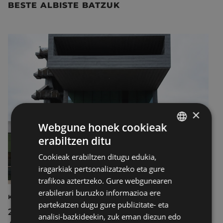
BESTE ALBISTE BATZUK
×
Webgune honek cookieak
erabiltzen ditu
BASQUE
Cookieak erabiltzen ditugu edukia,
SPANISH
iragarkiak pertsonalizatzeko eta gure
trafikoa aztertzeko. Gure webgunearen
erabilerari buruzko informazioa ere
KULTURA
partekatzen dugu gure publizitate- eta
2026ko Delta Cultura Saria jaso du
analisi-bazkideekin, zuk eman diezun edo