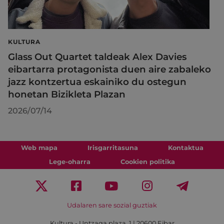
KULTURA
Glass Out Quartet taldeak Alex Davies
eibartarra protagonista duen aire zabaleko
jazz kontzertua eskainiko du ostegun
honetan Bizikleta Plazan
2026/07/14
Web mapa
Irisgarritasuna
Kontaktua
Lege-oharra
Cookien politika
Udalaren sare sozial guztiak
Kultura - Untzaga plaza, 1 | 20600 Eibar