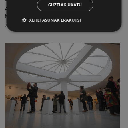
AIRE LIBREKO ZINEMA
GUZTIAK UKATU
Aire libreko abuztuko zinema Untzagara
itzuliko da lau proiekziorekin
XEHETASUNAK ERAKUTSI
2026/07/22