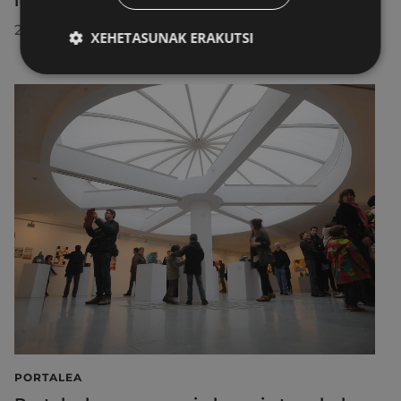
itzuliko da lau proiekziorekin
2026/07/22
XEHETASUNAK ERAKUTSI
PORTALEA