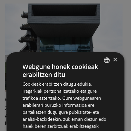
×
Webgune honek cookieak
erabiltzen ditu
BASQUE
Cookieak erabiltzen ditugu edukia,
SPANISH
iragarkiak pertsonalizatzeko eta gure
trafikoa aztertzeko. Gure webgunearen
KULTURA
erabilerari buruzko informazioa ere
2026ko Delta Cultura Saria jaso du
partekatzen dugu gure publizitate- eta
Armagintzaren Museoak, izandako
analisi-bazkideekin, zuk eman diezun edo
ibilbideagatik
haiek beren zerbitzuak erabiltzeagatik