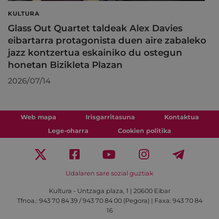
KULTURA
Glass Out Quartet taldeak Alex Davies
eibartarra protagonista duen aire zabaleko
jazz kontzertua eskainiko du ostegun
honetan Bizikleta Plazan
2026/07/14
Web mapa
Irisgarritasuna
Kontaktua
Lege-oharra
Cookien politika
Udalaren sare sozial guztiak
Kultura - Untzaga plaza, 1 | 20600 Eibar
Tfnoa.:
943 70 84 39 / 943 70 84 00 (Pegora)
| Faxa: 943 70 84
16