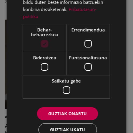
2026/07/23
bildu duten beste informazio batzuekin
konbina dezaketenak.
Pribatutasun-
politika
Behar-
Errendimendua
beharrezkoa
Bideratzea
Funtzionaltasuna
Sailkatu gabe
GUZTIAK ONARTU
AIRE LIBREKO ZINEMA
Aire libreko abuztuko zinema Untzagara
GUZTIAK UKATU