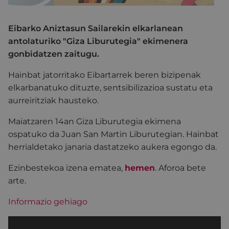
Eibarko Aniztasun Sailarekin elkarlanean
antolaturiko "Giza Liburutegia" ekimenera
gonbidatzen zaitugu.
Hainbat jatorritako Eibartarrek beren bizipenak
elkarbanatuko dituzte, sentsibilizazioa sustatu eta
aurreiritziak hausteko.
Maiatzaren 14an Giza Liburutegia ekimena
ospatuko da Juan San Martin Liburutegian. Hainbat
herrialdetako janaria dastatzeko aukera egongo da.
Ezinbestekoa izena ematea,
hemen
. Aforoa bete
arte.
Informazio gehiago