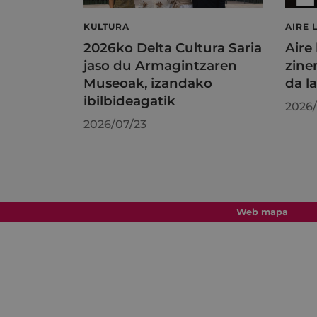
KULTURA
AIRE 
2026ko Delta Cultura Saria
Aire
jaso du Armagintzaren
zine
Museoak, izandako
da l
ibilbideagatik
2026/
2026/07/23
Web mapa