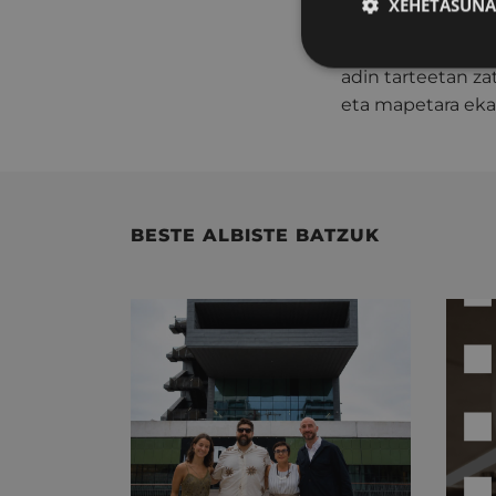
XEHETASUNA
Euskaraldiko parte
hartzaile kopuru 
adin tarteetan zat
eta mapetara ekar
BESTE ALBISTE BATZUK