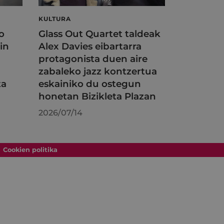
KULTURA
o
Glass Out Quartet taldeak
in
Alex Davies eibartarra
protagonista duen aire
zabaleko jazz kontzertua
ta
eskainiko du ostegun
honetan Bizikleta Plazan
2026/07/14
Cookien politika