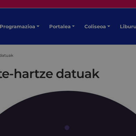
Programazioa
Portalea
Coliseoa
Libur
 datuak
te-hartze datuak