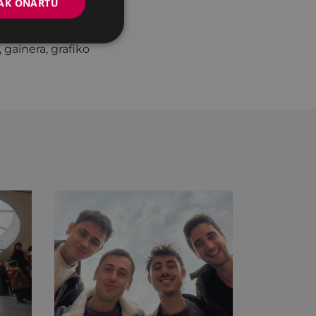
AK ONARTU
itu. Hala, parte-
deka banatuta,
 gainera, grafiko