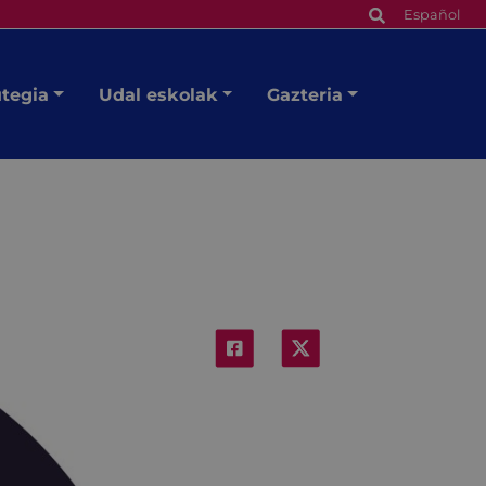
Español
utegia
Udal eskolak
Gazteria