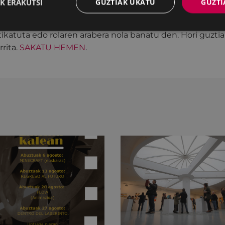
K ERAKUTSI
GUZTIAK UKATU
GUZTI
-hartze datuak hartu eta zenbakitara ekarri eta irakurri d
osoaz gain, ikusi ditzakegu datuak lurraldeka eta eskual
ikatuta edo rolaren arabera nola banatu den. Hori guztia,
rita.
SAKATU HEMEN
.