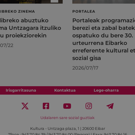
LIBREKO ZINEMA
PORTALEA
 libreko abuztuko
Portaleak programazi
ma Untzagara itzuliko
berezi eta zabal batek
au proiekziorekin
ospatuko du bere 30.
urteurrena Eibarko
07/22
erreferente kultural e
sozial gisa
2026/07/17
Irisgarritasuna
Kontaktua
Lege-oharra
Udalaren sare sozial guztiak
Kultura - Untzaga plaza, 1 | 20600 Eibar
Tfnoa.:
943 70 84 39 / 943 70 84 00 (Pegora)
| Faxa: 943 70 84 16