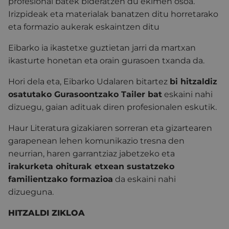
profesional batek bideratzen du ekimen osoa.
Irizpideak eta materialak banatzen ditu horretarako
eta formazio aukerak eskaintzen ditu
Eibarko ia ikastetxe guztietan jarri da martxan
ikasturte honetan eta orain gurasoen txanda da.
Hori dela eta, Eibarko Udalaren bitartez
bi hitzaldiz
osatutako Gurasoontzako Tailer bat
eskaini nahi
dizuegu, gaian adituak diren profesionalen eskutik.
Haur Literatura gizakiaren sorreran eta gizartearen
garapenean lehen komunikazio tresna den
neurrian, haren garrantziaz jabetzeko eta
irakurketa ohiturak etxean sustatzeko
familientzako formazioa
da eskaini nahi
dizueguna.
HITZALDI ZIKLOA