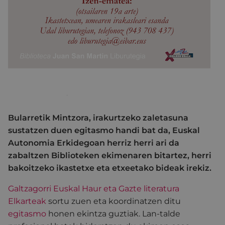
Bularretik Mintzora, irakurtzeko zaletasuna
sustatzen duen egitasmo handi bat da, Euskal
Autonomia Erkidegoan herriz herri ari da
zabaltzen Biblioteken ekimenaren bitartez, herri
bakoitzeko ikastetxe eta etxeetako bideak irekiz.
Galtzagorri Euskal Haur eta Gazte literatura
Elkarteak
sortu zuen eta koordinatzen ditu
egitasmo
honen ekintza guztiak. Lan-talde