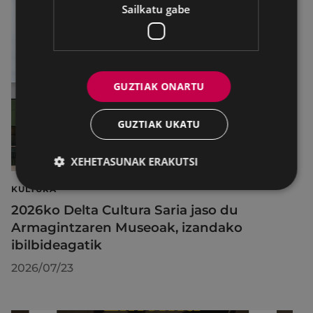
Sailkatu gabe
GUZTIAK ONARTU
GUZTIAK UKATU
XEHETASUNAK ERAKUTSI
KULTURA
2026ko Delta Cultura Saria jaso du
Armagintzaren Museoak, izandako
ibilbideagatik
2026/07/23