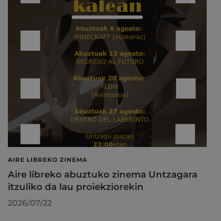
AIRE LIBREKO ZINEMA
Aire libreko abuztuko zinema Untzagara
itzuliko da lau proiekziorekin
2026/07/22