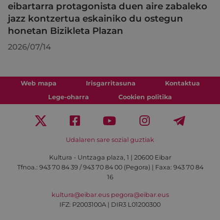
eibartarra protagonista duen aire zabaleko
jazz kontzertua eskainiko du ostegun
honetan Bizikleta Plazan
2026/07/14
Web mapa
Irisgarritasuna
Kontaktua
Lege-oharra
Cookien politika
Udalaren sare sozial guztiak
Kultura - Untzaga plaza, 1 | 20600 Eibar
Tfnoa.:
943 70 84 39 / 943 70 84 00 (Pegora)
| Faxa: 943 70 84
16
kultura@eibar.eus
pegora@eibar.eus
IFZ: P2003100A | DIR3 L01200300