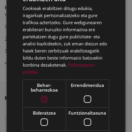
Izena emateko
azken eguna otsailaren 19a
.
Cookieak erabiltzen ditugu edukia,
SPANISH
Hainbat bide dituzue:
iragarkiak pertsonalizatzeko eta gure
trafikoa aztertzeko. Gure webgunearen
1) Ikastetxean, umearen andereño/maisuari esan.
erabilerari buruzko informazioa ere
partekatzen dugu gure publizitate- eta
2) Udal liburutegiko mostradorean.
analisi-bazkideekin, zuk eman diezun edo
haiek beren zerbitzuak erabiltzeagatik
3) Telefonoz: 943708437.
bildu duten beste informazio batzuekin
4) E-posta: liburutegia@eibar.eus
konbina dezaketenak.
Pribatutasun-
politika
Behar-
Errendimendua
beharrezkoa
BESTE ALBISTE BATZUK
Bideratzea
Funtzionaltasuna