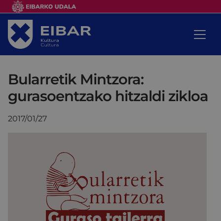
Bularretik Mintzora:
gurasoentzako hitzaldi zikloa
2017/01/27