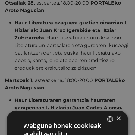
Otsailak 28,
asteartea, 18:00-20:00
PORTALEko
Areto Nagusian
Haur Literatura ezaguera guztien oinarrian I.
Hizlariak: Juan Kruz Igerabide eta Itziar
Zubizarreta.
Haur Literaturari buruzkoa, non
Literatura unibertsalaren eta gurearen ikuspegi
bat lantzen den, eta euskal haur literaturako
poesia, kanta, joko eta abarren tradiziozko
ereduak ere erakutsiko zaizkizuen
Martxoak 1,
asteazkena
,
18:00-20:00
PORTALEko
Areto Nagusian
Haur Literaturaren garrantzia haurraren
garapenean I.
Hizlaria: Juan Carlos Alonso.
Haur Literaturak haurraren garapen emozional,
×
intelektual eta afektiboan duen garrantziaz
Webgune honek cookieak
jabetzeko hitzaldia.
erabiltzen ditu
BASQUE