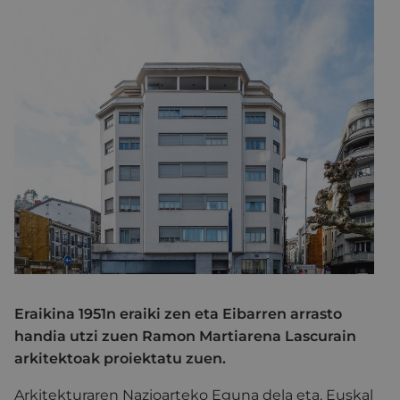
Eraikina 1951n eraiki zen eta Eibarren arrasto
handia utzi zuen Ramon Martiarena Lascurain
arkitektoak proiektatu zuen.
Arkitekturaren Nazioarteko Eguna dela eta, Euskal