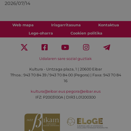
2026/07/14
Web mapa
Irisgarritasuna
Kontaktua
Lege-oharra
Cookien politika
Udalaren sare sozial guztiak
Kultura - Untzaga plaza, 1 | 20600 Eibar
Tfnoa.:
943 70 84 39 / 943 70 84 00 (Pegora)
| Faxa: 943 70 84
16
kultura@eibar.eus
pegora@eibar.eus
IFZ: P2003100A | DIR3 L01200300