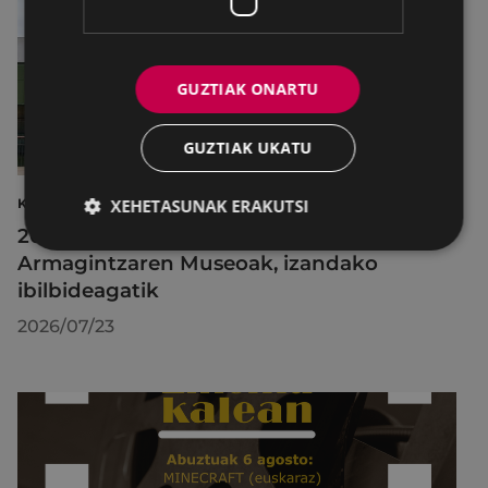
GUZTIAK ONARTU
GUZTIAK UKATU
XEHETASUNAK ERAKUTSI
KULTURA
2026ko Delta Cultura Saria jaso du
Armagintzaren Museoak, izandako
ibilbideagatik
2026/07/23