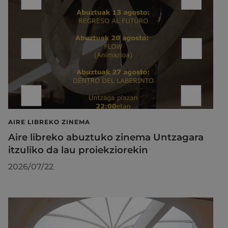
AIRE LIBREKO ZINEMA
Aire libreko abuztuko zinema Untzagara
itzuliko da lau proiekziorekin
2026/07/22