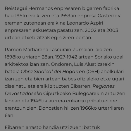
Beistegui Hermanos enpresaren bigarren fabrika
hau 1951n eraiki zen eta 1959an enpresa Gasteizera
eraman zutenean eraikina Leonardo Azpiri
enpresaren eskuetara pasatu zen. 2002 eta 2003
urtean etxebizitzak egin ziren bertan.
Ramon Martiarena Lascurain Zumaian jaio zen
1898ko urriaren 28an. 1927-1942 artean Soriako udal
arkitektoa izan zen. Ondoren, Luis Alustizarekin
batera
Obra Sindical del Hogarren
(OSH) aholkulari
izan zen eta bien artean babes ofizialeko etxe ugari
diseinatu eta eraiki zituzten Eibarren.
Regiones
Devastadaseko
Gipuzkoako Bulegoarekin aritu zen
lanean eta 1946tik aurrera enkargu pribatuei ere
erantzun zien. Donostian hil zen 1966ko urtarrilaren
6an.
Eibarren arrasto handia utzi zuen; batzuk