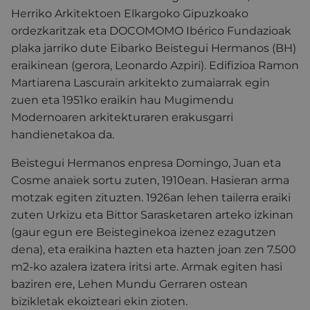
Herriko Arkitektoen Elkargoko Gipuzkoako
ordezkaritzak eta DOCOMOMO Ibérico Fundazioak
plaka jarriko dute Eibarko Beistegui Hermanos (BH)
eraikinean (gerora, Leonardo Azpiri). Edifizioa Ramon
Martiarena Lascurain arkitekto zumaiarrak egin
zuen eta 1951ko eraikin hau Mugimendu
Modernoaren arkitekturaren erakusgarri
handienetakoa da.
Beistegui Hermanos enpresa Domingo, Juan eta
Cosme anaiek sortu zuten, 1910ean. Hasieran arma
motzak egiten zituzten. 1926an lehen tailerra eraiki
zuten Urkizu eta Bittor Sarasketaren arteko izkinan
(gaur egun ere Beisteginekoa izenez ezagutzen
dena), eta eraikina hazten eta hazten joan zen 7.500
m2-ko azalera izatera iritsi arte. Armak egiten hasi
baziren ere, Lehen Mundu Gerraren ostean
bizikletak ekoizteari ekin zioten.