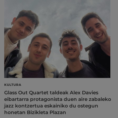
KULTURA
Glass Out Quartet taldeak Alex Davies
eibartarra protagonista duen aire zabaleko
jazz kontzertua eskainiko du ostegun
honetan Bizikleta Plazan