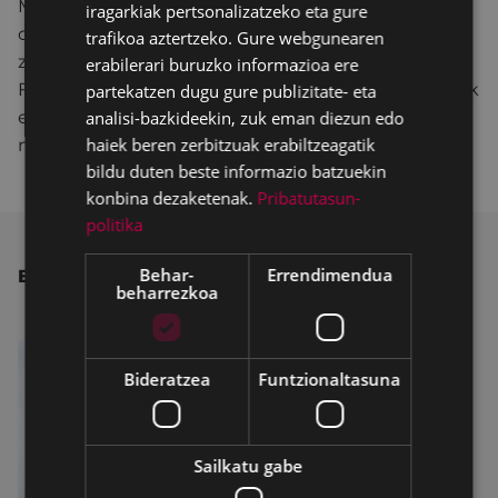
Modernoaren arkitekturaren eta hirigintzaren
iragarkiak pertsonalizatzeko eta gure
ondare historikoa dokumentatzeko, baloratzeko,
trafikoa aztertzeko. Gure webgunearen
zabaltzeko eta kontserbatzeko Nazioarteko
erabilerari buruzko informazioa ere
Fundazioaren siglei dagokie Docomomo, eta plakek
partekatzen dugu gure publizitate- eta
analisi-bazkideekin, zuk eman diezun edo
eraikinaren ondare-balioa egiaztatzen dute
haiek beren zerbitzuak erabiltzeagatik
nazioartean.
bildu duten beste informazio batzuekin
konbina dezaketenak.
Pribatutasun-
politika
Behar-
Errendimendua
BESTE ALBISTE BATZUK
beharrezkoa
Bideratzea
Funtzionaltasuna
Sailkatu gabe