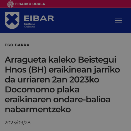
EGOIBARRA
Arragueta kaleko Beistegui
Hnos (BH) eraikinean jarriko
da urriaren 2an 2023ko
Docomomo plaka
eraikinaren ondare-balioa
nabarmentzeko
2023/09/28