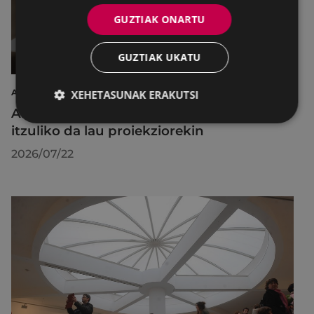
GUZTIAK ONARTU
GUZTIAK UKATU
AIRE LIBREKO ZINEMA
XEHETASUNAK ERAKUTSI
Aire libreko abuztuko zinema Untzagara
itzuliko da lau proiekziorekin
2026/07/22