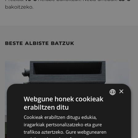
bakoitzeko.
BESTE ALBISTE BATZUK
×
Webgune honek cookieak
erabiltzen ditu
BASQUE
Cookieak erabiltzen ditugu edukia,
SPANISH
iragarkiak pertsonalizatzeko eta gure
trafikoa aztertzeko. Gure webgunearen