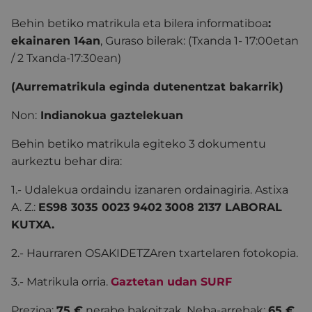
Behin betiko matrikula eta bilera informatiboa
:
ekainaren 14an
, Guraso bilerak: (Txanda 1- 17:00etan
/ 2 Txanda-17:30ean)
(Aurrematrikula eginda dutenentzat bakarrik)
Non:
Indianokua gaztelekuan
Behin betiko matrikula egiteko 3 dokumentu
aurkeztu behar dira:
1.- Udalekua ordaindu izanaren ordainagiria. Astixa
A. Z.:
ES98 3035 0023 9402 3008 2137 LABORAL
KUTXA.
2.- Haurraren OSAKIDETZAren txartelaren fotokopia.
3.- Matrikula orria.
Gaztetan udan
SURF
Prezioa:
75 €
nerabe bakoitzak. Neba-arrebak:
65 €