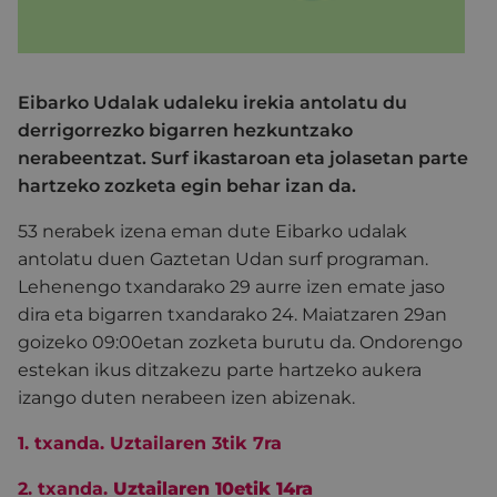
Eibarko Udalak udaleku irekia antolatu du
derrigorrezko bigarren hezkuntzako
nerabeentzat. Surf ikastaroan eta jolasetan parte
hartzeko zozketa egin behar izan da.
53 nerabek izena eman dute Eibarko udalak
antolatu duen Gaztetan Udan
surf
programan.
Lehenengo txandarako 29 aurre izen emate jaso
dira eta bigarren txandarako 24. Maiatzaren 29an
goizeko 09:00etan zozketa burutu da. Ondorengo
estekan ikus ditzakezu parte hartzeko aukera
izango duten nerabeen izen abizenak.
1. txanda. Uztailaren 3tik 7ra
2. txanda.
Uztailaren 10etik 14ra