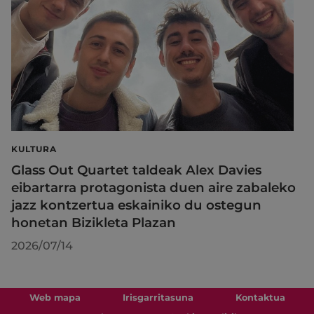
KULTURA
Glass Out Quartet taldeak Alex Davies
eibartarra protagonista duen aire zabaleko
jazz kontzertua eskainiko du ostegun
honetan Bizikleta Plazan
2026/07/14
Web mapa
Irisgarritasuna
Kontaktua