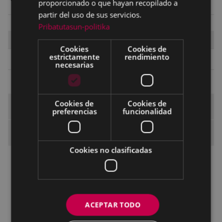
proporcionado o que hayan recopilado a
Ver
|
Descargar
(
132.7 KB
)
partir del uso de sus servicios.
Pribatutasun-politika
REALIZAR TRÁMITE ONLINE
Cookies
Cookies de
estrictamente
rendimiento
Comenzar trámite
necesarias
Cookies de
Cookies de
Trámites y servicios
preferencias
funcionalidad
Trámites municipales
Cookies no clasificadas
Alcaldía: agenda del Alcalde, relación con
medios de comunicación (ruedas de
prensa…), ceremonias de matrimonios
civiles…
ACEPTAR TODO
Secretaría: registro de documentos, Tablón
de anuncios Digital, expedientes de