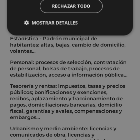
responsabilidad patrimonial, Registro de
RECHAZAR TODO
Asociaciones de Interés Municipal,
matrimonios civiles, fé pública, recursos
contencioso-administrativos, administración
MOSTRAR DETALLES
electoral…
Estadística - Padrón municipal de
habitantes: altas, bajas, cambio de domicilio,
volantes...
Personal: procesos de selección, contratación
de personal, bolsas de trabajo, procesos de
estabilización, acceso a información pública…
Tesorería y rentas: impuestos, tasas y precios
públicos; bonificaciones y exenciones,
recibos, aplazamiento y fraccionamiento de
pagos, domiciliaciones bancarias, domicilio
fiscal, garantías y avales, compensaciones y
embargos…
Urbanismo y medio ambiente: licencias y
comunicados de obra, licencias y