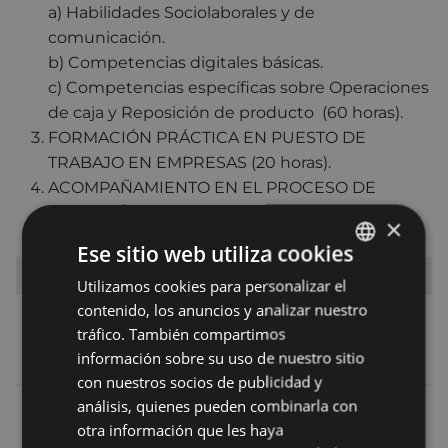
a) Habilidades Sociolaborales y de
comunicación.
b) Competencias digitales básicas.
c) Competencias específicas sobre Operaciones
de caja y Reposición de producto (60 horas).
FORMACIÓN PRÁCTICA EN PUESTO DE
TRABAJO EN EMPRESAS (20 horas).
ACOMPAÑAMIENTO EN EL PROCESO DE
INSERCIÓN.
×
Ese sitio web utiliza cookies
DESCARGAR DOCUMENTOS
Utilizamos cookies para personalizar el
BASQUE
contenido, los anuncios y analizar nuestro
Ficha del programa de apoyo a la inserción
SPANISH
tráfico. También compartimos
sociolaboral “DENDA-LAN”
información sobre su uso de nuestro sitio
Ver
|
Descargar
(
353.7 KB
)
con nuestros socios de publicidad y
análisis, quienes pueden combinarla con
Solicitud de participación en el programa de
otra información que les haya
apoyo a la inserción sociolaboral “DENDA-LAN”