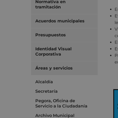
Normativa en
tramitación
E
E
Acuerdos municipales
l
V
Presupuestos
c
E
Identidad Visual
E
Corporativa
P
e
Áreas y servicios
Alcaldía
Secretaría
Pegora, Oficina de
Servicio a la Ciudadanía
Archivo Municipal