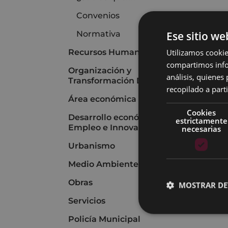
Convenios
Ese sitio we
Normativa
Utilizamos cookie
Recursos Humanos
compartimos infor
Organización y
análisis, quiene
Transformación Digital
recopilado a parti
Área económica
Cookies
Desarrollo económico,
estrictamente
Empleo e Innovación
necesarias
Urbanismo
Medio Ambiente
Obras
MOSTRAR DE
Servicios
Policía Municipal