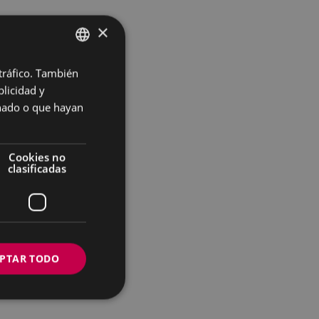
×
 tráfico. También
BASQUE
licidad y
SPANISH
onado o que hayan
Cookies no
clasificadas
PTAR TODO