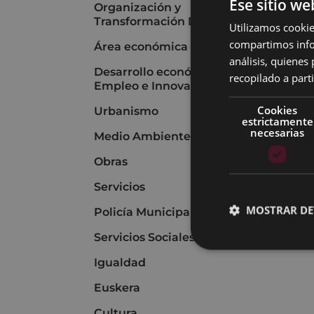
Ese sitio we
Organización y
Transformación Digital
Utilizamos cookie
compartimos infor
Área económica
análisis, quiene
Desarrollo económico,
recopilado a parti
Empleo e Innovación
Cookies
Urbanismo
estrictamente
necesarias
Medio Ambiente
Obras
Servicios
MOSTRAR DE
Policía Municipal
Servicios Sociales
Igualdad
Euskera
Cultura