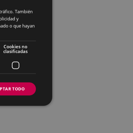
 tráfico. También
BASQUE
licidad y
SPANISH
onado o que hayan
Cookies no
clasificadas
PTAR TODO