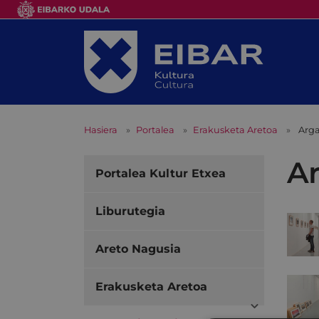
Hasiera
Portalea
Erakusketa Aretoa
Arga
Ar
Portalea Kultur Etxea
Liburutegia
Areto Nagusia
Erakusketa Aretoa