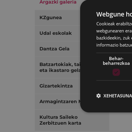
Argazki galeria
Webgune hon
KZgunea
Cookieak erabiltz
webgunearen erabi
Udal eskolak
bazkideekin, zuk 
informazio batzu
Dantza Gela
Behar-
beharrezkoa
Batzartokiak, tailerrak
eta ikastaro gela
Gizartekintza
XEHETASUNA
Armagintzaren Museoa
Kultura Saileko
Zerbitzuen karta