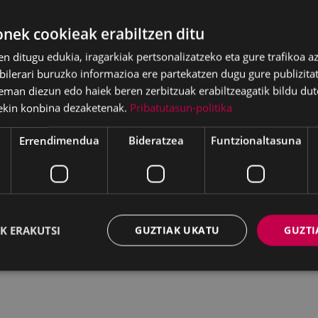
ek cookieak erabiltzen ditu
en ditugu edukia, iragarkiak pertsonalizatzeko eta gure trafikoa a
lerari buruzko informazioa ere partekatzen dugu gure publizitate
eman diezun edo haiek beren zerbitzuak erabiltzeagatik bildu dut
ekin konbina dezaketenak.
Pribatutasun-politika
Errendimendua
Bideratzea
Funtzionaltasuna
K ERAKUTSI
GUZTIAK UKATU
GUZTI