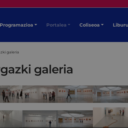
Programazioa
Portalea
Coliseoa
Libur
zki galeria
gazki galeria