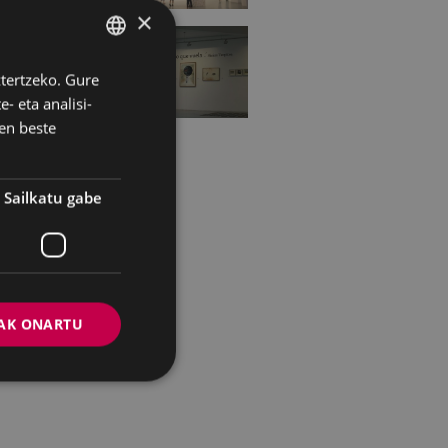
×
ztertzeko. Gure
BASQUE
- eta analisi-
SPANISH
en beste
Sailkatu gabe
AK ONARTU