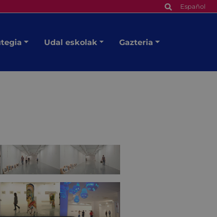
Español
utegia
Udal eskolak
Gazteria