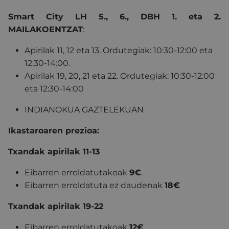
Smart City
LH 5., 6., DBH 1. eta 2.
MAILAKOENTZAT
:
Apirilak
11, 12 eta 13
. Ordutegiak: 10:30-12:00 eta
12:30-14:00.
Apirilak 19, 20, 21 eta 22. Ordutegiak:
10:30-12:00
eta 12:30-14:00
INDIANOKUA GAZTELEKUAN
Ikastaroaren prezioa:
Txandak apirilak 11-13
Eibarren erroldatutakoak
9
€
.
Eibarren erroldatuta ez daudenak
18
€
Txandak apirilak 19-22
Eibarren erroldatutakoak
12
€
.