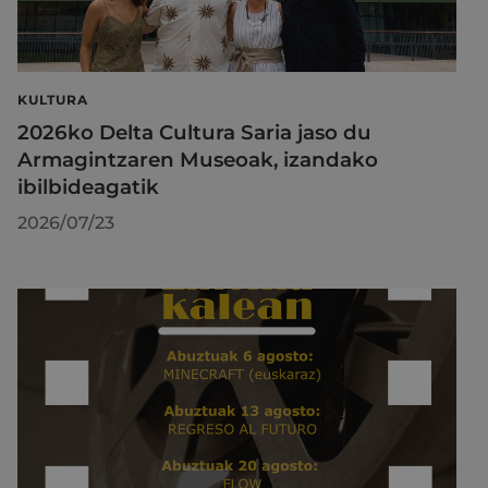
KULTURA
2026ko Delta Cultura Saria jaso du
Armagintzaren Museoak, izandako
ibilbideagatik
2026/07/23