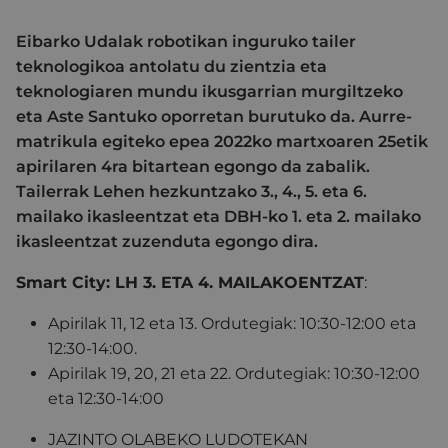
Eibarko Udalak robotikan inguruko tailer
teknologikoa antolatu du zientzia eta
teknologiaren mundu ikusgarrian murgiltzeko
eta Aste Santuko oporretan burutuko da. Aurre-
matrikula egiteko epea 2022ko martxoaren 25etik
apirilaren 4ra bitartean egongo da zabalik.
Tailerrak Lehen hezkuntzako 3., 4., 5. eta 6.
mailako ikasleentzat eta DBH-ko 1. eta 2. mailako
ikasleentzat zuzenduta egongo dira.
Smart City
:
LH 3. ETA 4. MAILAKOENTZAT
:
Apirilak
11, 12 eta 13
. Ordutegiak: 10:30-12:00 eta
12:30-14:00.
Apirilak 19, 20, 21 eta 22. Ordutegiak:
10:30-12:00
eta 12:30-14:00
JAZINTO OLABEKO LUDOTEKAN