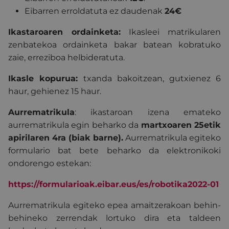
Eibarren erroldatuta ez daudenak
24
€
Ikastaroaren ordainketa:
Ikasleei matrikularen
zenbatekoa ordainketa bakar batean kobratuko
zaie, erreziboa helbideratuta.
Ikasle kopurua:
txanda bakoitzean, g
utxienez 6
haur, gehienez 15 haur.
Aurrematrikula
: ikastaroan izena emateko
aurrematrikula egin beharko da
martxoa
ren 25etik
apirilaren 4ra (biak barne).
Aurrematrikula egiteko
formulario bat bete beharko da elektronikoki
ondorengo estekan:
https://formularioak.eibar.eus/es/
robotika
2022-0
1
Aurrematrikula egiteko epea amaitzerakoan behin-
behineko zerrendak lortuko dira eta taldeen