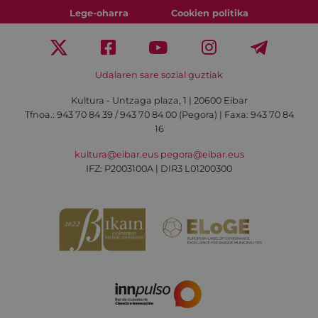
Lege-oharra
Cookien politika
Udalaren sare sozial guztiak
Kultura - Untzaga plaza, 1 | 20600 Eibar
Tfnoa.:
943 70 84 39 / 943 70 84 00 (Pegora)
| Faxa: 943 70 84
16
kultura@eibar.eus
pegora@eibar.eus
IFZ: P2003100A | DIR3 L01200300