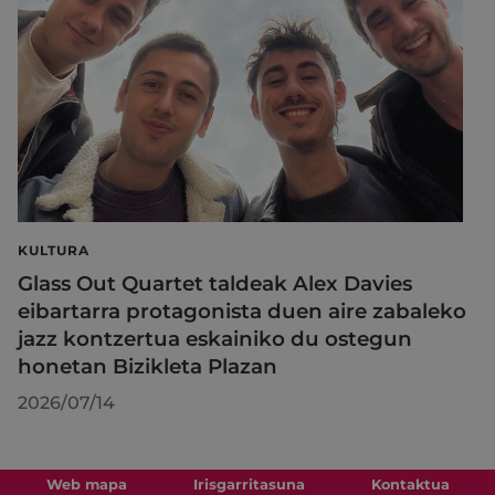
KULTURA
Glass Out Quartet taldeak Alex Davies
eibartarra protagonista duen aire zabaleko
jazz kontzertua eskainiko du ostegun
honetan Bizikleta Plazan
2026/07/14
Web mapa
Irisgarritasuna
Kontaktua