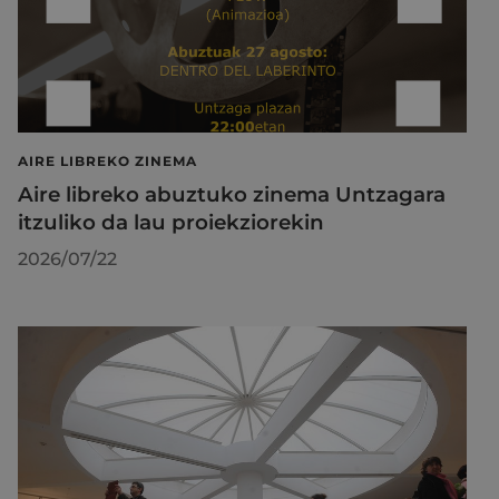
AIRE LIBREKO ZINEMA
Aire libreko abuztuko zinema Untzagara
itzuliko da lau proiekziorekin
2026/07/22