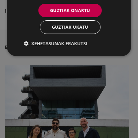
GUZTIAK ONARTU
Informazio gehiago: 943 708 435 telefonoan
.
GUZTIAK UKATU
XEHETASUNAK ERAKUTSI
BESTE ALBISTE BATZUK