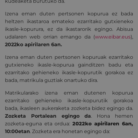
kudeaketa burutuko da.
Izena eman duten pertsonen kopurua ez bada
heltzen ikastaroa emateko ezarritako gutxieneko
ikasle-kopurura, ez da ikastarorik egingo. Abisua
udalaren web orrian emango da (
www.eibar.eus
),
2022ko apirilaren 6an.
Izena eman duten pertsonen kopuruak ezarritako
gutxieneko ikasle-kopurua gainditzen badu eta
ezarritako gehieneko ikasle-kopurutik gorakoa ez
bada, matrikula guztiak onartuko dira.
Matrikularako izena eman dutenen kopurua
ezarritako gehieneko ikasle-kopurutik gorakoa
bada, ikasleen aukeraketa zozketa bidez egingo da.
Zozketa Portalean egingo da
. Hona hemen
zozketa-eguna eta ordua:
2022ko apirilaren 6an
,
10:00etan
. Zozketa era honetan egingo da: