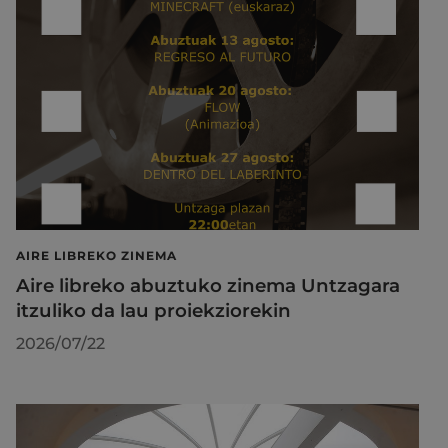
AIRE LIBREKO ZINEMA
Aire libreko abuztuko zinema Untzagara
itzuliko da lau proiekziorekin
2026/07/22