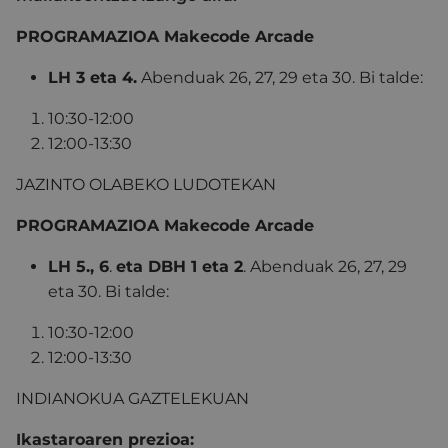
PROGRAMAZIOA Makecode Arcade
LH 3 eta 4.
Abenduak 26, 27, 29 eta 30. Bi talde:
10:30-12:00
12:00-13:30
JAZINTO OLABEKO LUDOTEKAN
PROGRAMAZIOA Makecode Arcade
LH 5., 6
.
eta DBH 1 eta 2
.
Abenduak 26, 27, 29
eta 30. Bi talde:
10:30-12:00
12:00-13:30
INDIANOKUA GAZTELEKUAN
Ikastaroaren prezioa: