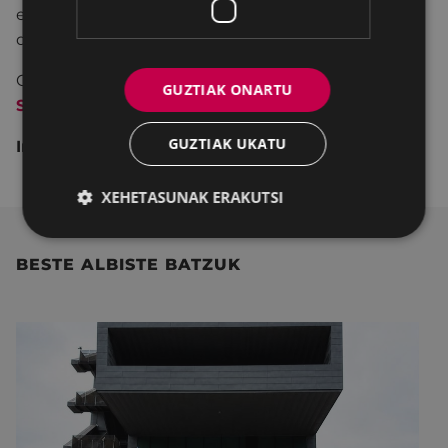
egunean.
Bertan klikatu
matrikula orria
deskargatzeko
Oinarriak eta informazio gehigarria kontsultatzeko,
GUZTIAK ONARTU
SAKATU HEMEN.
GUZTIAK UKATU
Informazio gehiago: 943 708 435 telefonoan
.
XEHETASUNAK ERAKUTSI
BESTE ALBISTE BATZUK