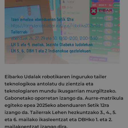
Eibarko Udalak robotikaren inguruko tailer
teknologikoa antolatu du zientzia eta
teknologiaren mundu ikusgarrian murgiltzeko.
Gabonetako oporretan izango da. Aurre-matrikula
egiteko epea 2025eko abenduaren 5etik 12ra
izango da. Tailerrak Lehen hezkuntzako 3., 4., 5.
eta 6. mailako ikasleentzat eta DBHko 1. eta 2.
mailakoentzat izango dira.