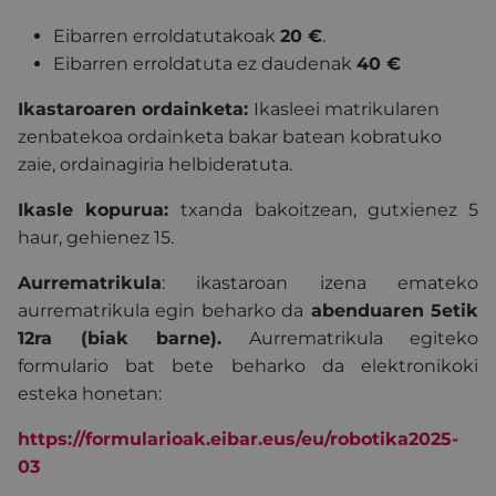
Eibarren erroldatutakoak
20
€
.
Eibarren erroldatuta ez daudenak
40
€
Ikastaroaren ordainketa:
Ikasleei matrikularen
zenbatekoa ordainketa bakar batean kobratuko
zaie, ordainagiria helbideratuta.
Ikasle kopurua:
txanda bakoitzean, g
utxienez 5
haur, gehienez 15.
Aurrematrikula
: ikastaroan izena emateko
aurrematrikula egin beharko da
abendua
ren 5etik
12ra (biak barne).
Aurrematrikula egiteko
formulario bat bete beharko da elektronikoki
esteka honetan:
https://formularioak.eibar.eus/eu/robotika2025-
03