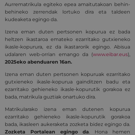
Aurrematrikula egiteko epea amaitutakoan behin-
behineko zerrendak lortuko dira eta taldeen
kudeaketa egingo da.
Izena eman duten pertsonen kopurua ez bada
heltzen ikastaroa emateko ezarritako gutxieneko
ikasle-kopurura, ez da ikastarorik egingo. Abisua
udalaren web-orrian emango da (
www.eibar.eus
),
2025eko abenduaren 16an.
Izena eman duten pertsonen kopuruak ezarritako
gutxieneko ikasle-kopurua gainditzen badu eta
ezarritako gehieneko ikasle-kopurutik gorakoa ez
bada, matrikula guztiak onartuko dira.
Matrikularako izena eman dutenen kopurua
ezarritako gehieneko ikasle-kopurutik gorakoa
bada, ikasleen aukeraketa zozketa bidez egingo da.
Zozketa Portalean egingo da
. Hona hemen