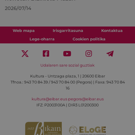
2026/07/14
Web mapa
Irisgarritasuna
Kontaktua
Lege-oharra
Cookien politika
Udalaren sare sozial guztiak
Kultura - Untzaga plaza, 1 | 20600 Eibar
Tfnoa.:
943 70 84 39 / 943 70 84 00 (Pegora)
| Faxa: 943 70 84
16
kultura@eibar.eus
pegora@eibar.eus
IFZ: P2003100A | DIR3 L01200300