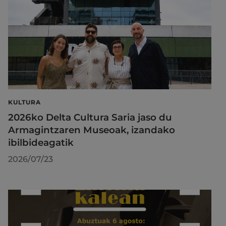
KULTURA
2026ko Delta Cultura Saria jaso du
Armagintzaren Museoak, izandako
ibilbideagatik
2026/07/23