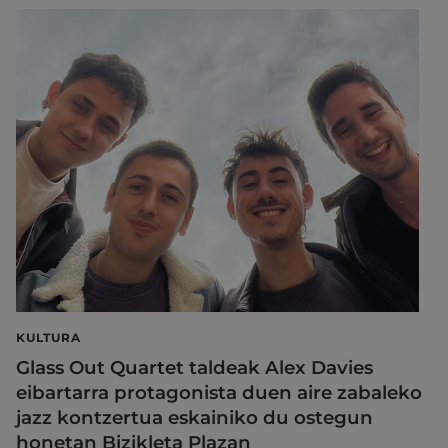
KULTURA
Glass Out Quartet taldeak Alex Davies
eibartarra protagonista duen aire zabaleko
jazz kontzertua eskainiko du ostegun
honetan Bizikleta Plazan