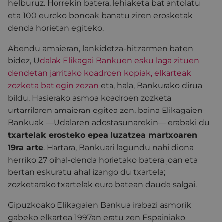
helburuz. Horrekin batera, lehiaketa bat antolatu
eta 100 euroko bonoak banatu ziren erosketak
denda horietan egiteko.
Abendu amaieran, lankidetza-hitzarmen baten
bidez, U
dalak Elikagai Bankuen esku laga zituen
dendetan jarritako koadroen kopiak, elkarteak
zozketa bat egin zezan
eta, hala, Bankurako dirua
bildu. Hasierako asmoa koadroen zozketa
urtarrilaren amaieran egitea zen, baina Elikagaien
Bankuak —Udalaren adostasunarekin— erabaki du
txartelak erosteko epea luzatzea martxoaren
19ra arte
. Hartara, Bankuari lagundu nahi diona
herriko 27 oihal-denda horietako batera joan eta
bertan eskuratu ahal izango du txartela;
zozketarako txartelak euro batean daude salgai.
Gipuzkoako Elikagaien Bankua irabazi asmorik
gabeko elkartea 1997an eratu zen Espainiako