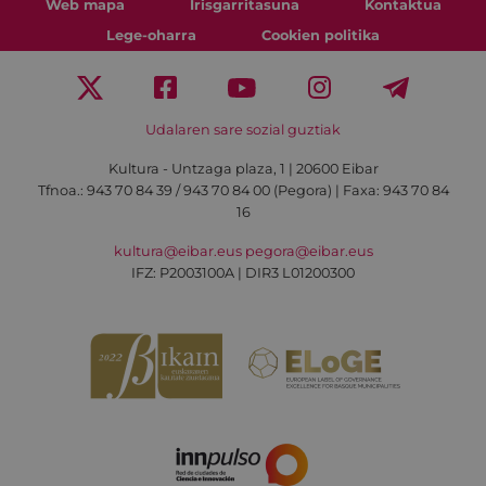
Web mapa
Irisgarritasuna
Kontaktua
Lege-oharra
Cookien politika
Udalaren sare sozial guztiak
Kultura - Untzaga plaza, 1 | 20600 Eibar
Tfnoa.:
943 70 84 39 / 943 70 84 00 (Pegora)
| Faxa: 943 70 84
16
kultura@eibar.eus
pegora@eibar.eus
IFZ: P2003100A | DIR3 L01200300