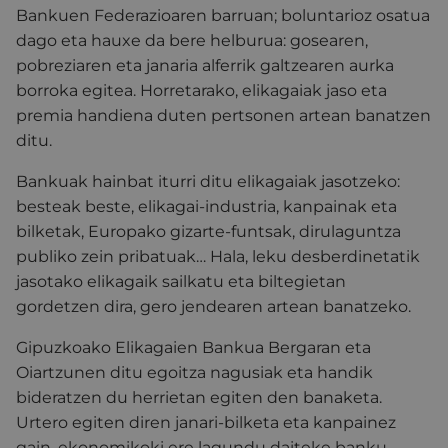
Bankuen Federazioaren barruan; boluntarioz osatua
dago eta hauxe da bere helburua: gosearen,
pobreziaren eta janaria alferrik galtzearen aurka
borroka egitea. Horretarako, elikagaiak jaso eta
premia handiena duten pertsonen artean banatzen
ditu.
Bankuak hainbat iturri ditu elikagaiak jasotzeko:
besteak beste, elikagai-industria, kanpainak eta
bilketak, Europako gizarte-funtsak, dirulaguntza
publiko zein pribatuak… Hala, leku desberdinetatik
jasotako elikagaik sailkatu eta biltegietan
gordetzen dira, gero jendearen artean banatzeko.
Gipuzkoako Elikagaien Bankua Bergaran eta
Oiartzunen ditu egoitza nagusiak eta handik
bideratzen du herrietan egiten den banaketa.
Urtero egiten diren janari-bilketa eta kanpainez
gain, ekonomikoki ere lagundu daiteke banku-