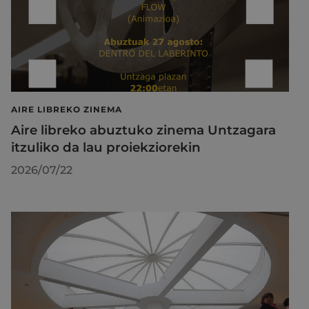
AIRE LIBREKO ZINEMA
Aire libreko abuztuko zinema Untzagara
itzuliko da lau proiekziorekin
2026/07/22