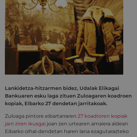
Lankidetza-hitzarmen bidez, Udalak Elikagai
Bankuaren esku laga zituen Zuloagaren koadroen
kopiak, Eibarko 27 dendetan jarritakoak.
Zuloaga pintore eibartarraren
27 koadroren kopiak
jarri ziren ikusgai
joan zen urtearen amaiera aldean
Eibarko oihal-dendetan haren lana ezagutarazteko