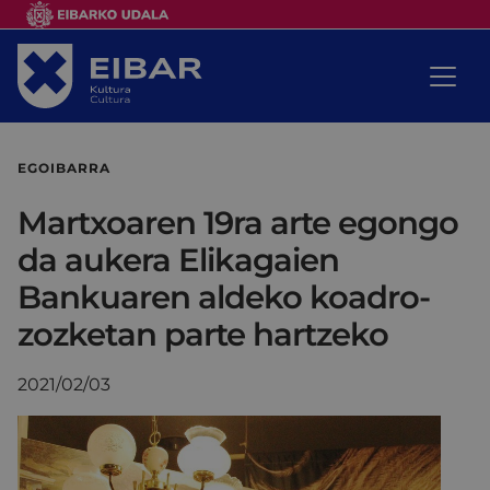
EGOIBARRA
Martxoaren 19ra arte egongo
da aukera Elikagaien
Bankuaren aldeko koadro-
zozketan parte hartzeko
2021/02/03