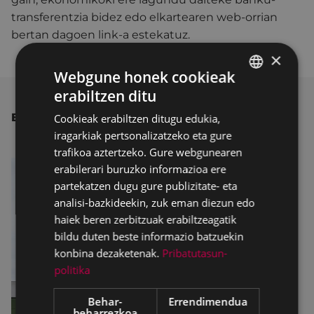
transferentzia bidez edo elkartearen web-orrian
bertan dagoen link-a estekatuz.
×
Webgune honek cookieak
erabiltzen ditu
BASQUE
BESTE ALBISTE BATZUK
Cookieak erabiltzen ditugu edukia,
SPANISH
iragarkiak pertsonalizatzeko eta gure
trafikoa aztertzeko. Gure webgunearen
erabilerari buruzko informazioa ere
partekatzen dugu gure publizitate- eta
analisi-bazkideekin, zuk eman diezun edo
haiek beren zerbitzuak erabiltzeagatik
bildu duten beste informazio batzuekin
konbina dezaketenak.
Pribatutasun-
politika
Behar-
Errendimendua
beharrezkoa