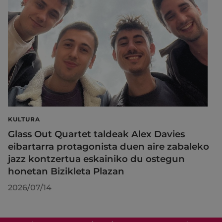
KULTURA
Glass Out Quartet taldeak Alex Davies
eibartarra protagonista duen aire zabaleko
jazz kontzertua eskainiko du ostegun
honetan Bizikleta Plazan
2026/07/14