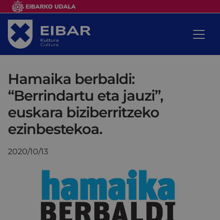
Hamaika berbaldi:
“Berrindartu eta jauzi”,
euskara biziberritzeko
ezinbestekoa.
2020/10/13