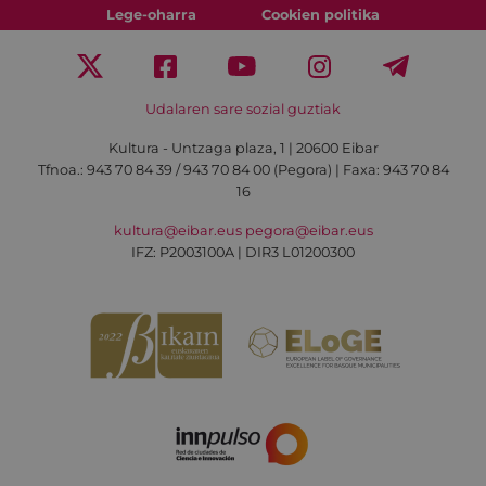
Lege-oharra
Cookien politika
Udalaren sare sozial guztiak
Kultura - Untzaga plaza, 1 | 20600 Eibar
Tfnoa.:
943 70 84 39 / 943 70 84 00 (Pegora)
| Faxa: 943 70 84
16
kultura@eibar.eus
pegora@eibar.eus
IFZ: P2003100A | DIR3 L01200300