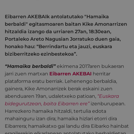
Eibarren AKEBAIk antolatutako "Hamaika
berbaldi" egitasmoaren baitan Kike Amonarrizen
hitzaldia izango da urriaren 27an, 18:30ean,
Portaleko Areto Nagusian Jorratuko duen gaia,
honako hau: “Berrindartu eta jauzi, euskara
biziberritzeko ezinbestekoa”.
“Hamaika berbaldi”
ekimena 2017aren bukaeran
jarri zuen martxan
Eibarren AKEBAI
herritar
plataforma eratu berriak. Lehenengo berbaldia,
gainera, Kike Amonarrizek berak eskaini zuen
abenduaren 19an, udaletxeko patioan,
“Euskara
bidegurutzean, baita Eibarren ere”
izenburupean.
Harrezkero hamaika hitzaldi, tertulia edota
mahainguru izan dira; hamaika hizlari etorri dira
Eibarrera; hamaikatxo gai landu dira Eibarko hainbat
eragilerekin elkarlanean antolatutako berbaldietan.