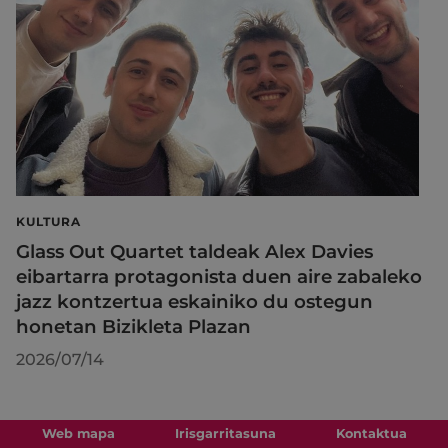
KULTURA
Glass Out Quartet taldeak Alex Davies
eibartarra protagonista duen aire zabaleko
jazz kontzertua eskainiko du ostegun
honetan Bizikleta Plazan
2026/07/14
Web mapa
Irisgarritasuna
Kontaktua