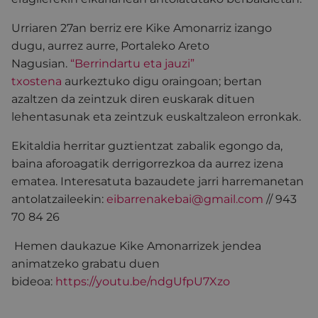
Urriaren 27an berriz ere Kike Amonarriz izango
dugu, aurrez aurre, Portaleko Areto
Nagusian.
“Berrindartu eta jauzi”
txostena
aurkeztuko digu oraingoan; bertan
azaltzen da zeintzuk diren euskarak dituen
lehentasunak eta zeintzuk euskaltzaleon erronkak.
Ekitaldia herritar guztientzat zabalik egongo da,
baina aforoagatik derrigorrezkoa da aurrez izena
ematea. Interesatuta bazaudete jarri harremanetan
antolatzaileekin:
eibarrenakebai@gmail.com
// 943
70 84 26
Hemen daukazue Kike Amonarrizek jendea
animatzeko grabatu duen
bideoa:
https://youtu.be/ndgUfpU7Xzo