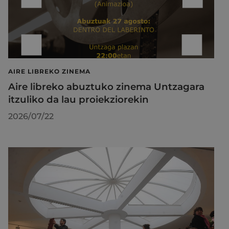
AIRE LIBREKO ZINEMA
Aire libreko abuztuko zinema Untzagara
itzuliko da lau proiekziorekin
2026/07/22