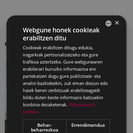
×
Webgune honek cookieak
erabiltzen ditu
BASQUE
BESTE ALBISTE BATZUK
Cookieak erabiltzen ditugu edukia,
SPANISH
iragarkiak pertsonalizatzeko eta gure
trafikoa aztertzeko. Gure webgunearen
erabilerari buruzko informazioa ere
partekatzen dugu gure publizitate- eta
analisi-bazkideekin, zuk eman diezun edo
haiek beren zerbitzuak erabiltzeagatik
bildu duten beste informazio batzuekin
konbina dezaketenak.
Pribatutasun-
politika
Behar-
Errendimendua
beharrezkoa