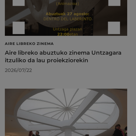
AIRE LIBREKO ZINEMA
Aire libreko abuztuko zinema Untzagara
itzuliko da lau proiekziorekin
2026/07/22