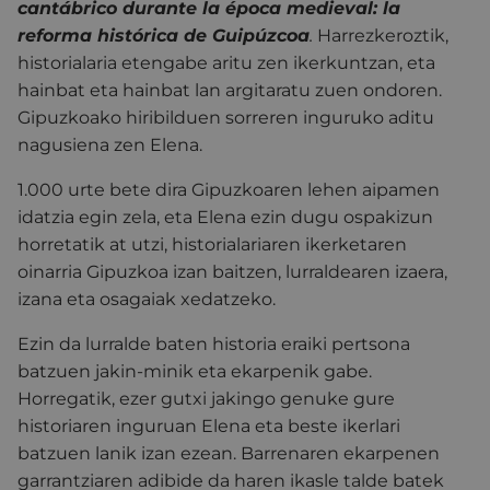
cantábrico durante la época medieval: la
reforma histórica de Guipúzcoa
.
Harrezkeroztik,
historialaria etengabe aritu zen ikerkuntzan, eta
hainbat eta hainbat lan argitaratu zuen ondoren.
Gipuzkoako hiribilduen sorreren inguruko aditu
nagusiena zen Elena.
1.000 urte bete dira Gipuzkoaren lehen aipamen
idatzia egin zela, eta Elena ezin dugu ospakizun
horretatik at utzi, historialariaren ikerketaren
oinarria Gipuzkoa izan baitzen, lurraldearen izaera,
izana eta osagaiak xedatzeko.
Ezin da lurralde baten historia eraiki pertsona
batzuen jakin-minik eta ekarpenik gabe.
Horregatik, ezer gutxi jakingo genuke gure
historiaren inguruan Elena eta beste ikerlari
batzuen lanik izan ezean. Barrenaren ekarpenen
garrantziaren adibide da haren ikasle talde batek