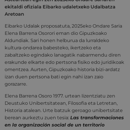
ekitaldi ofiziala Eibarko udaletxeko Udalbatza
Aretoan
Eibarko Udalak proposatuta, 2025eko Ondare Saria
Elena Barrena Osorori eman dio Gipuzkoako
Aldundiak. Sari honen helburua da lurraldeko
kultura-ondarea babesteko, ikertzeko eta
zabaltzeko egindako lanagatik nabarmendu diren
erakunde elkarte edo pertsona fisiko edo juridikoak
omentzea. Aurten, Gipuzkoako historia bizi-ardatz
izan duen pertsona bati egin nahi izan zaio
gorazarre.
Elena Barrena Osoro 1977. urtean lizentziatu zen
Deustuko Unibertsitatean, Filosofia eta Letretan,
Historia atalean. Urte batzuk geroago unibertsitate
berean aurkeztu zuen tesia:
Las transformaciones
en la organización social de un territorio