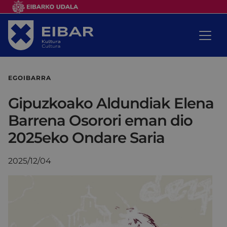
EGOIBARRA
Gipuzkoako Aldundiak Elena
Barrena Osorori eman dio
2025eko Ondare Saria
2025/12/04