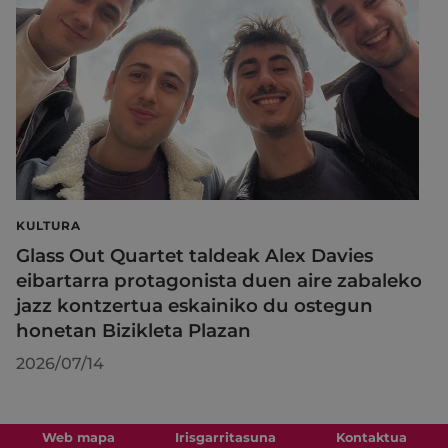
KULTURA
Glass Out Quartet taldeak Alex Davies
eibartarra protagonista duen aire zabaleko
jazz kontzertua eskainiko du ostegun
honetan Bizikleta Plazan
2026/07/14
Web mapa
Irisgarritasuna
Kontaktua