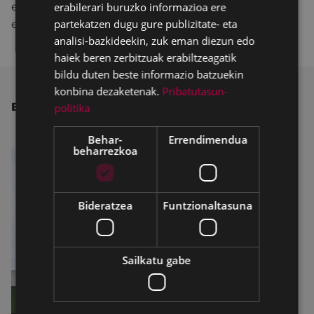
erabilerari buruzko informazioa ere
egindako lanak gure gizartearen balio guztiak
partekatzen dugu gure publizitate- eta
eraikitzen lagundu digu.
analisi-bazkideekin, zuk eman diezun edo
haiek beren zerbitzuak erabiltzeagatik
bildu duten beste informazio batzuekin
konbina dezaketenak.
Pribatutasun-
BESTE ALBISTE BATZUK
politika
Behar-
Errendimendua
beharrezkoa
Bideratzea
Funtzionaltasuna
Sailkatu gabe