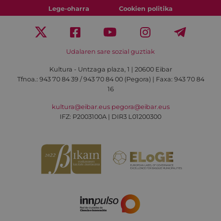
Lege-oharra
Cookien politika
Udalaren sare sozial guztiak
Kultura - Untzaga plaza, 1 | 20600 Eibar
Tfnoa.:
943 70 84 39 / 943 70 84 00 (Pegora)
| Faxa: 943 70 84
16
kultura@eibar.eus
pegora@eibar.eus
IFZ: P2003100A | DIR3 L01200300