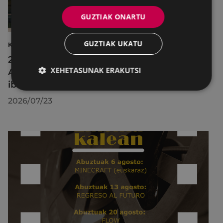
GUZTIAK ONARTU
GUZTIAK UKATU
KULTURA
2026ko Delta Cultura Saria jaso du
XEHETASUNAK ERAKUTSI
Armagintzaren Museoak, izandako
ibilbideagatik
2026/07/23