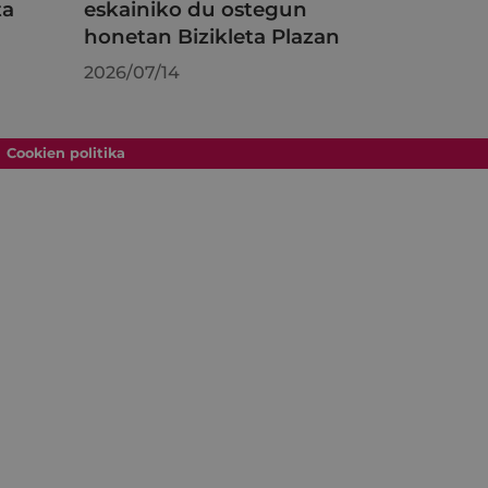
ta
eskainiko du ostegun
honetan Bizikleta Plazan
2026/07/14
Cookien politika