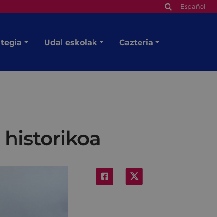
Español
utegia
Udal eskolak
Gazteria
 historikoa