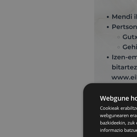
Webgune hon
Cookieak erabiltz
webgunearen erabi
bazkideekin, zuk 
informazio batzu