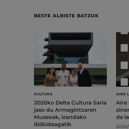
BESTE ALBISTE BATZUK
KULTURA
AIRE 
2026ko Delta Cultura Saria
Aire
jaso du Armagintzaren
zine
Museoak, izandako
da l
ibilbideagatik
2026/