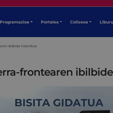
Programazioa
Portalea
Coliseoa
Libur
aren ibilbide historikoa
rra-frontearen ibilbide