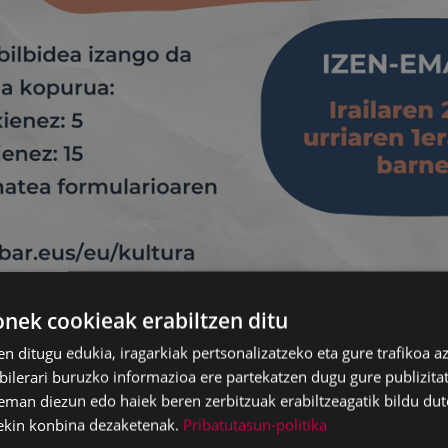
ek cookieak erabiltzen ditu
en ditugu edukia, iragarkiak pertsonalizatzeko eta gure trafikoa a
lerari buruzko informazioa ere partekatzen dugu gure publizitate
eman diezun edo haiek beren zerbitzuak erabiltzeagatik bildu dut
ekin konbina dezaketenak.
Pribatutasun-politika