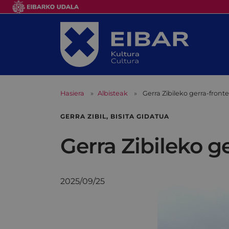
Hasiera
Albisteak
Gerra Zibileko gerra-fronte
GERRA ZIBIL, BISITA GIDATUA
Gerra Zibileko ge
2025/09/25