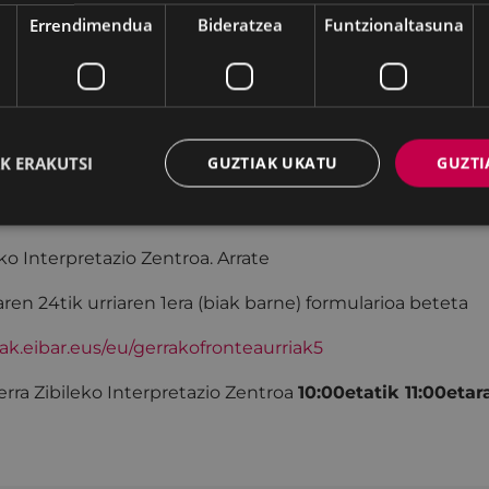
Errendimendua
Bideratzea
Funtzionaltasuna
ronteko bisita gidatuen
beste saioa izango da. Mendi ibi
igandea
K ERAKUTSI
GUZTIAK UKATU
GUZTI
14:00
ra
eko Interpretazio Zentroa. Arrate
aren 24tik urriaren 1era (biak barne) formularioa beteta
oak.eibar.eus/eu/gerrakofronteaurriak5
rra Zibileko Interpretazio Zentroa
10:00etatik 11:00eta