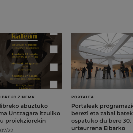
LIBREKO ZINEMA
PORTALEA
 libreko abuztuko
Portaleak programazi
ma Untzagara itzuliko
berezi eta zabal batek
au proiekziorekin
ospatuko du bere 30.
urteurrena Eibarko
07/22