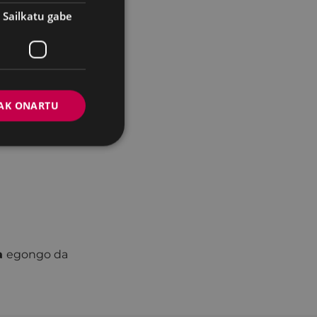
Sailkatu gabe
lbidea izango da.
AK ONARTU
ra
egongo da