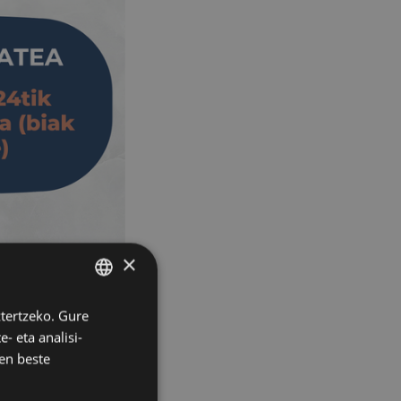
×
ztertzeko. Gure
BASQUE
- eta analisi-
SPANISH
en beste