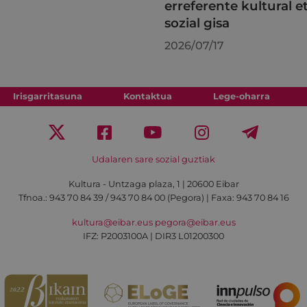
erreferente kultural e
sozial gisa
2026/07/17
Irisgarritasuna
Kontaktua
Lege-oharra
Udalaren sare sozial guztiak
Kultura - Untzaga plaza, 1 | 20600 Eibar
Tfnoa.:
943 70 84 39 / 943 70 84 00 (Pegora)
| Faxa: 943 70 84 16
kultura@eibar.eus
pegora@eibar.eus
IFZ: P2003100A | DIR3 L01200300