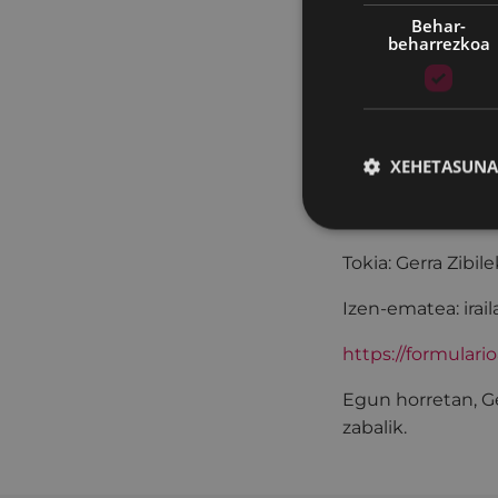
Behar-
beharrezkoa
Urrian
Gerrako F
Eguna: Urriak 5, 
XEHETASUNA
Ordutegia: 11:00-
Hizkuntza: Euska
Tokia: Gerra Zibil
Izen-ematea: irail
https://formulari
Egun horretan, Ge
zabalik.