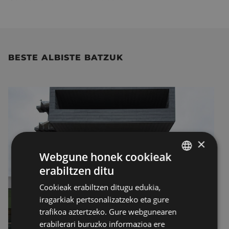
BESTE ALBISTE BATZUK
×
Webgune honek cookieak
erabiltzen ditu
BASQUE
Cookieak erabiltzen ditugu edukia,
SPANISH
iragarkiak pertsonalizatzeko eta gure
trafikoa aztertzeko. Gure webgunearen
erabilerari buruzko informazioa ere