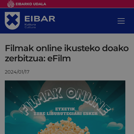
Filmak online ikusteko doako
zerbitzua: eFilm
2024/01/17