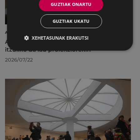
GUZTIAK ONARTU
GUZTIAK UKATU
AIRE LIBREKO ZINEMA
XEHETASUNAK ERAKUTSI
Aire libreko abuztuko zinema Untzagara
itzuliko da lau proiekziorekin
2026/07/22