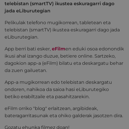
telebistan (smartTV) ikustea eskuragarri dago
jada eLiburutegian
Pelikulak telefono mugikorrean, tabletean eta
telebistan (smartTV) ikustea eskuragarri dago jada
eLiburutegian.
App berri bati esker,
eFilm
en eduki osoa edonondik
ikusi ahal izango duzue, betiere online. Sartzeko,
dagokion app-a (eFilm) bilatu eta deskargatu behar
da zuen gailuetan.
App-a mugikorrean edo telebistan deskargatu
ondoren, nahikoa da saioa hasi eLiburutegiko
betiko erabiltzaile eta pasahitzarekin.
eFilm orriko "blog" erlaitzean, argibideak,
bateragarritasunak eta ohiko galderak jasotzen dira.
Gozatu ehunka filmez doan!