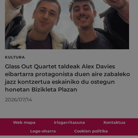
KULTURA
Glass Out Quartet taldeak Alex Davies
eibartarra protagonista duen aire zabaleko
jazz kontzertua eskainiko du ostegun
honetan Bizikleta Plazan
2026/07/14
Web mapa
Irisgarritasuna
Kontaktua
Lege-oharra
Cookien politika